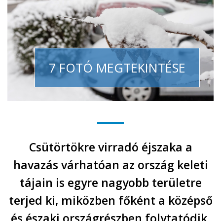
7 FOTÓ MEGTEKINTÉSE
Csütörtökre virradó éjszaka a
havazás várhatóan az ország keleti
tájain is egyre nagyobb területre
terjed ki, miközben főként a középső
és északi országrészben folytatódik,