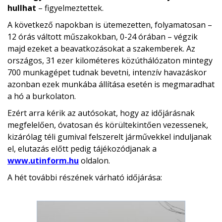
hullhat
– figyelmeztettek.
A következő napokban is ütemezetten, folyamatosan –
12 órás váltott műszakokban, 0-24 órában – végzik
majd ezeket a beavatkozásokat a szakemberek. Az
országos, 31 ezer kilométeres közúthálózaton mintegy
700 munkagépet tudnak bevetni, intenzív havazáskor
azonban ezek munkába állítása esetén is megmaradhat
a hó a burkolaton.
Ezért arra kérik az autósokat, hogy az időjárásnak
megfelelően, óvatosan és körültekintően vezessenek,
kizárólag téli gumival felszerelt járművekkel induljanak
el, elutazás előtt pedig tájékozódjanak a
www.utinform.hu
oldalon.
A hét további részének várható időjárása: