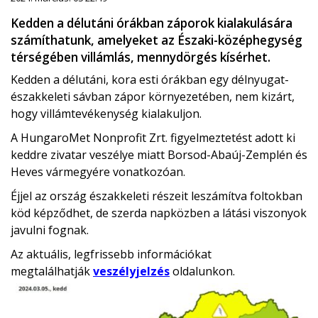
Kedden a délutáni órákban záporok kialakulására
számíthatunk, amelyeket az Északi-középhegység
térségében villámlás, mennydörgés kísérhet.
Kedden a délutáni, kora esti órákban egy délnyugat-
északkeleti sávban zápor környezetében, nem kizárt,
hogy villámtevékenység kialakuljon.
A HungaroMet Nonprofit Zrt. figyelmeztetést adott ki
keddre zivatar veszélye miatt Borsod-Abaúj-Zemplén és
Heves vármegyére vonatkozóan.
Éjjel az ország északkeleti részeit leszámítva foltokban
köd képződhet, de szerda napközben a látási viszonyok
javulni fognak.
Az aktuális, legfrissebb információkat
megtalálhatják
veszélyjelzés
oldalunkon.