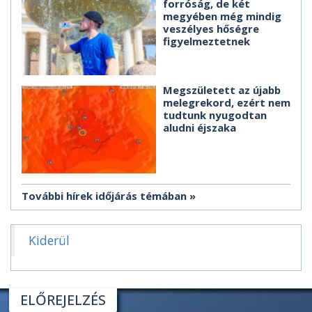
forróság, de két
megyében még mindig
veszélyes hőségre
figyelmeztetnek
Megszületett az újabb
melegrekord, ezért nem
tudtunk nyugodtan
aludni éjszaka
További hírek időjárás témában
Kiderül
ELŐREJELZÉS