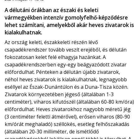
A délutáni órákban az északi és keleti
vármegyékben intenzív gomolyfelhő-képződésre
lehet számítani, amelyekből akár heves zivatarok is
kialakulhatnak.
Az ország keleti, északkeleti részén lévő
csapadékrendszer tovább veszít erejéből, és délután
fokozatosan kelet felé elhagyja hazánkat. A
csapadékrendszerben egy-egy beágyazódott zivatar
előfordulhat. Pénteken a délután újabb zivatarok,
néhol heves zivatarok is kialakulhatnak, legnagyobb
eséllyel az Észak-Dunántúlon és a Duna-Tisza közén.
Zivatarok környezetében jégeső (általában 1-3
centiméter), viharos kifutószél (általában 60-80 km/óra)
előfordulhat. Heves zivatarokhoz nagyobb méretű jég
(3 centiméter feletti átmérővel), erősen viharos (80-90
km/órát meghaladó) széllökés, esetleg felhőszakadás
(általában 20-30 milliméter, de ismétlődő