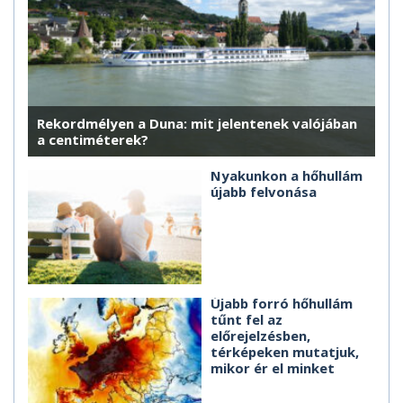
Rekordmélyen a Duna: mit jelentenek valójában
a centiméterek?
Nyakunkon a hőhullám
újabb felvonása
Újabb forró hőhullám
tűnt fel az
előrejelzésben,
térképeken mutatjuk,
mikor ér el minket