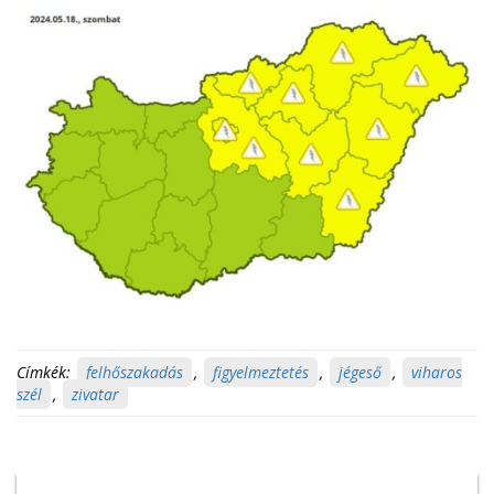
Címkék:
felhőszakadás
,
figyelmeztetés
,
jégeső
,
viharos
szél
,
zivatar