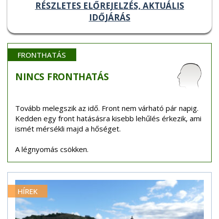
RÉSZLETES ELŐREJELZÉS, AKTUÁLIS
IDŐJÁRÁS
FRONTHATÁS
NINCS
FRONTHATÁS
Tovább melegszik az idő. Front nem várható pár napig.
Kedden egy front hatásásra kisebb lehűlés érkezik, ami
ismét mérsékli majd a hőséget.
A légnyomás csökken.
HÍREK