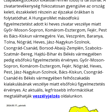
csapadékgócokból lokálisan ennél több) is társulhat. A
zivatartevékenység fokozatosan gyengülve az ország
keleti, északkeleti részein az éjszakai órákban is
folytatódhat. A HungaroMet másodfokú
figyelmeztetést adott ki heves zivatar veszélye miatt
Győr-Moson-Sopron, Komárom-Esztergom, Fejér, Pest
és Bács-Kiskun vármegyére. Vas, Veszprém, Baranya,
Tolna, Nógrád, Heves, Jász-Nagykun-Szolnok,
Csongrád-Csanád, Borsod-Abaúj-Zemplén, Szabolcs-
Szatmár-Bereg, Hajdú-Bihar és Békés vármegyében
pedig elsőfokú figyelmeztetés érvényes. Győr-Moson-
Sopron, Komárom-Esztergom, Fejér, Nógrád, Heves,
Pest, Jász-Nagykun-Szolnok, Bács-Kiskun, Csongrád-
Csanád és Békés vármegyében felhőszakadás
kialakulásának veszélye miatt elsőfokú figyelmeztetés
érvényes. Az aktuális, legfrissebb információkat
megtalálhatják
veszélyjelzés
oldalunkon.