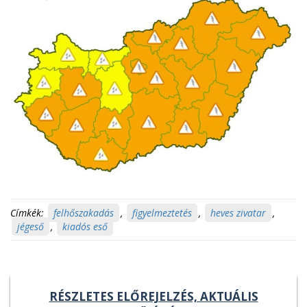
Címkék:
felhőszakadás
,
figyelmeztetés
,
heves zivatar
,
jégeső
,
kiadós eső
RÉSZLETES ELŐREJELZÉS, AKTUÁLIS