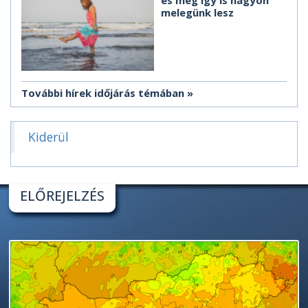
és még így is nagyon
melegünk lesz
További hírek időjárás témában
Kiderül
ELŐREJELZÉS