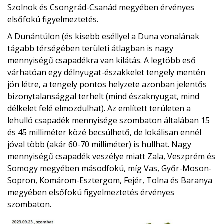
Szolnok és Csongrád-Csanád megyében érvényes
elsőfokú figyelmeztetés.
A Dunántúlon (és kisebb eséllyel a Duna vonalának
tágabb térségében területi átlagban is nagy
mennyiségű csapadékra van kilátás. A legtöbb eső
várhatóan egy délnyugat-északkelet tengely mentén
jön létre, a tengely pontos helyzete azonban jelentős
bizonytalansággal terhelt (mind északnyugat, mind
délkelet felé elmozdulhat). Az említett területen a
lehulló csapadék mennyisége szombaton általában 15
és 45 milliméter közé becsülhető, de lokálisan ennél
jóval több (akár 60-70 milliméter) is hullhat. Nagy
mennyiségű csapadék veszélye miatt Zala, Veszprém és
Somogy megyében másodfokú, míg Vas, Győr-Moson-
Sopron, Komárom-Esztergom, Fejér, Tolna és Baranya
megyében elsőfokú figyelmeztetés érvényes
szombaton.