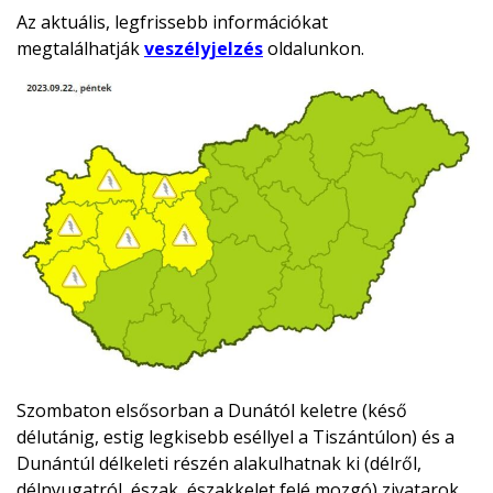
Az aktuális, legfrissebb információkat
megtalálhatják
veszélyjelzés
oldalunkon.
Szombaton elsősorban a Dunától keletre (késő
délutánig, estig legkisebb eséllyel a Tiszántúlon) és a
Dunántúl délkeleti részén alakulhatnak ki (délről,
délnyugatról, észak, északkelet felé mozgó) zivatarok,