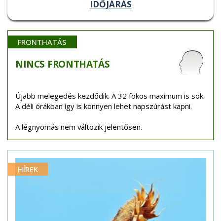
IDŐJÁRÁS
FRONTHATÁS
NINCS
FRONTHATÁS
Újabb melegedés kezdődik. A 32 fokos maximum is sok.
A déli órákban így is könnyen lehet napszúrást kapni.
A légnyomás nem változik jelentősen.
HÍREK