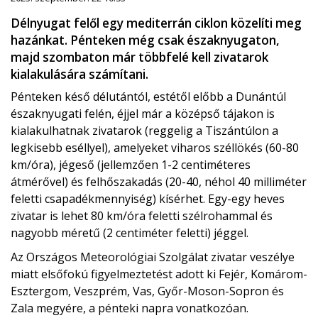
Délnyugat felől egy mediterrán ciklon közelíti meg
hazánkat. Pénteken még csak északnyugaton,
majd szombaton már többfelé kell zivatarok
kialakulására számítani.
Pénteken késő délutántól, estétől előbb a Dunántúl
északnyugati felén, éjjel már a középső tájakon is
kialakulhatnak zivatarok (reggelig a Tiszántúlon a
legkisebb eséllyel), amelyeket viharos széllökés (60-80
km/óra), jégeső (jellemzően 1-2 centiméteres
átmérővel) és felhőszakadás (20-40, néhol 40 milliméter
feletti csapadékmennyiség) kísérhet. Egy-egy heves
zivatar is lehet 80 km/óra feletti szélrohammal és
nagyobb méretű (2 centiméter feletti) jéggel.
Az Országos Meteorológiai Szolgálat zivatar veszélye
miatt elsőfokú figyelmeztetést adott ki Fejér, Komárom-
Esztergom, Veszprém, Vas, Győr-Moson-Sopron és
Zala megyére, a pénteki napra vonatkozóan.