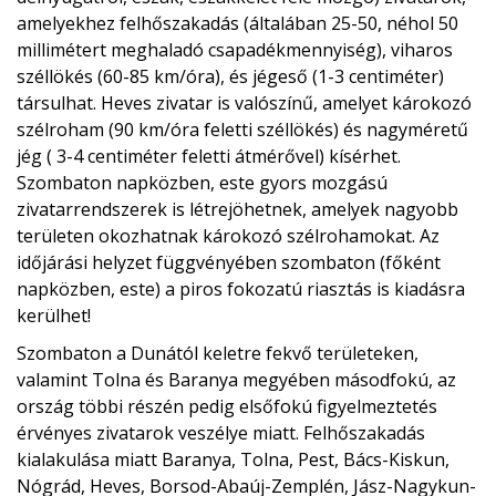
amelyekhez felhőszakadás (általában 25-50, néhol 50
millimétert meghaladó csapadékmennyiség), viharos
széllökés (60-85 km/óra), és jégeső (1-3 centiméter)
társulhat. Heves zivatar is valószínű, amelyet károkozó
szélroham (90 km/óra feletti széllökés) és nagyméretű
jég ( 3-4 centiméter feletti átmérővel) kísérhet.
Szombaton napközben, este gyors mozgású
zivatarrendszerek is létrejöhetnek, amelyek nagyobb
területen okozhatnak károkozó szélrohamokat. Az
időjárási helyzet függvényében szombaton (főként
napközben, este) a piros fokozatú riasztás is kiadásra
kerülhet!
Szombaton a Dunától keletre fekvő területeken,
valamint Tolna és Baranya megyében másodfokú, az
ország többi részén pedig elsőfokú figyelmeztetés
érvényes zivatarok veszélye miatt. Felhőszakadás
kialakulása miatt Baranya, Tolna, Pest, Bács-Kiskun,
Nógrád, Heves, Borsod-Abaúj-Zemplén, Jász-Nagykun-