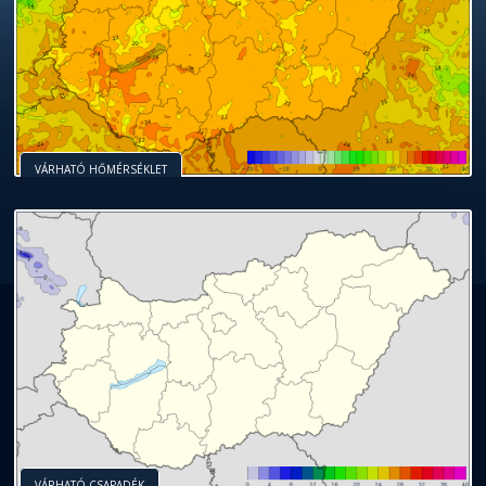
VÁRHATÓ HŐMÉRSÉKLET
VÁRHATÓ CSAPADÉK