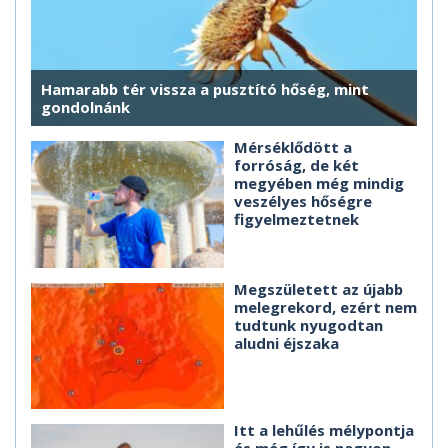
Hamarabb tér vissza a pusztító hőség, mint
gondolnánk
Mérséklődött a
forróság, de két
megyében még mindig
veszélyes hőségre
figyelmeztetnek
Megszületett az újabb
melegrekord, ezért nem
tudtunk nyugodtan
aludni éjszaka
Itt a lehűlés mélypontja