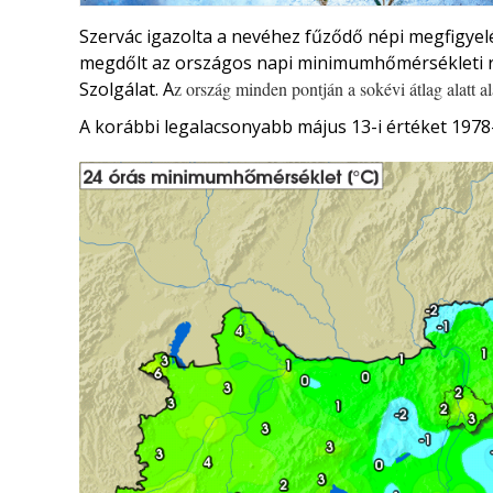
Szervác igazolta a nevéhez fűződő népi megfigyelé
megdőlt az országos napi minimumhőmérsékleti re
Szolgálat. A
z ország minden pontján a sokévi átlag alatt 
A korábbi legalacsonyabb május 13-i értéket 1978-