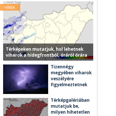
HÍREK
Térképeken mutatjuk, hol lehetnek
viharok a hidegfrontból, óráról órára
Tizennégy
megyében viharok
veszélyére
figyelmeztetnek
Térképgalériában
mutatjuk be,
milyen hihetetlen