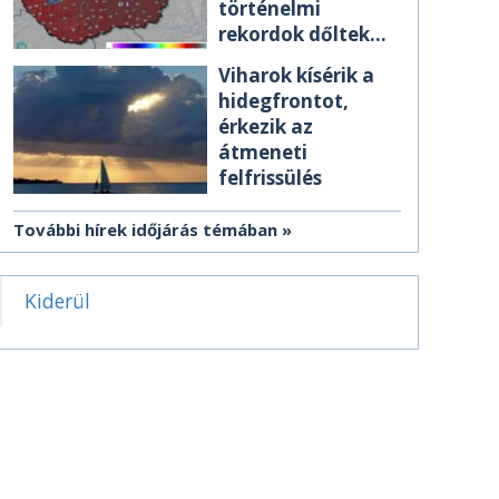
történelmi
rekordok dőltek
meg csütörtökön
Viharok kísérik a
hidegfrontot,
érkezik az
átmeneti
felfrissülés
További hírek időjárás témában
Kiderül