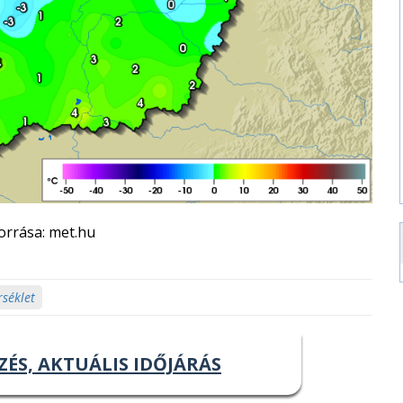
orrása: met.hu
séklet
ZÉS, AKTUÁLIS IDŐJÁRÁS