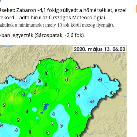
seket: Zabaron -4,1 fokig süllyedt a hőmérséklet, ezzel
kord – adta hírül az Országos Meteorológiai
alakultak a minimumok (amely 10 fok körül mozog ilyentájt).
ban jegyezték (Sárospatak, -2,6 fok).