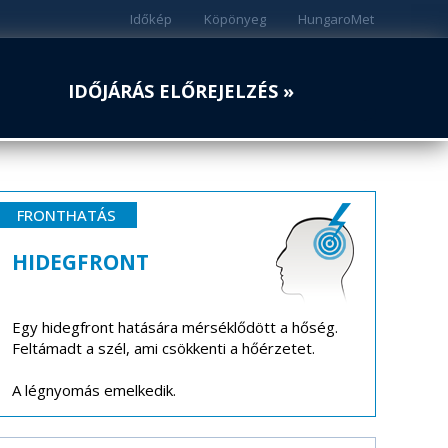
Időkép
Köpönyeg
HungaroMet
IDŐJÁRÁS ELŐREJELZÉS »
FRONTHATÁS
HIDEGFRONT
Egy hidegfront hatására mérséklődött a hőség.
Feltámadt a szél, ami csökkenti a hőérzetet.
A légnyomás emelkedik.