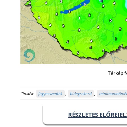
Térkép f
Címkék:
fagyosszentek
,
hidegrekord
,
minimumhőmér
RÉSZLETES ELŐREJEL