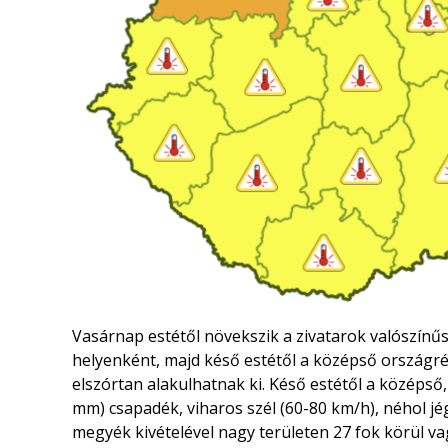
Vasárnap estétől növekszik a zivatarok valószín
helyenként, majd késő estétől a középső országré
elszórtan alakulhatnak ki. Késő estétől a középső
mm) csapadék, viharos szél (60-80 km/h), néhol jég
megyék kivételével nagy területen 27 fok körül va