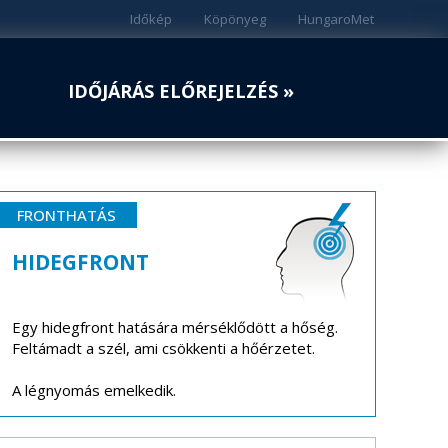
Időkép
Köpönyeg
HungaroMet
IDŐJÁRÁS ELŐREJELZÉS »
FRONTHATÁS
HIDEGFRONT
Egy hidegfront hatására mérséklődött a hőség.
Feltámadt a szél, ami csökkenti a hőérzetet.
A légnyomás emelkedik.