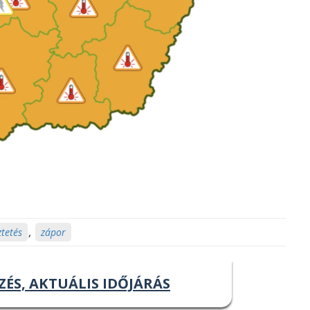
tetés
,
zápor
ZÉS, AKTUÁLIS IDŐJÁRÁS