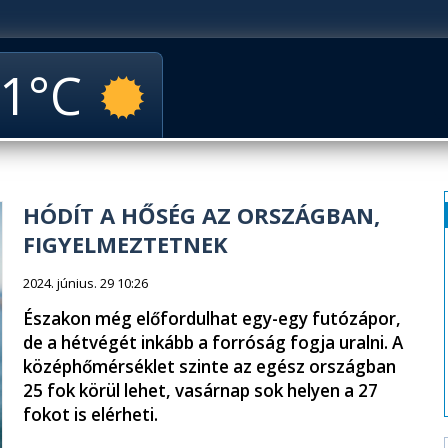
1
HÓDÍT A HŐSÉG AZ ORSZÁGBAN,
FIGYELMEZTETNEK
2024. június. 29 10:26
Északon még előfordulhat egy-egy futózápor,
de a hétvégét inkább a forróság fogja uralni. A
középhőmérséklet szinte az egész országban
25 fok körül lehet, vasárnap sok helyen a 27
fokot is elérheti.