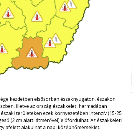
űsége kezdetben elsősorban északnyugaton, északon
szben, illetve az ország északkeleti harmadában
, északi területeken ezek környezetében intenzív (15-25
eső (2 cm alatti átmérővel) előfordulhat. Az északkeleti
gy afelett alakulhat a napi középhőmérséklet.