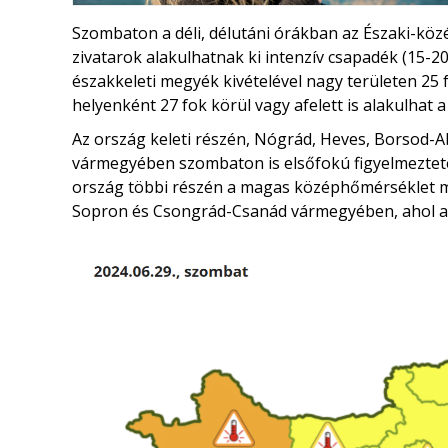
Szombaton a déli, délutáni órákban az Északi-köz
zivatarok alakulhatnak ki intenzív csapadék (15-20
északkeleti megyék kivételével nagy területen 25 f
helyenként 27 fok körül vagy afelett is alakulhat
Az ország keleti részén, Nógrád, Heves, Borsod-
vármegyében szombaton is elsőfokú figyelmezteté
ország többi részén a magas középhőmérséklet mi
Sopron és Csongrád-Csanád vármegyében, ahol a 2