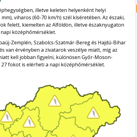
éphegységben, illetve keleten helyenként helyi
 mm), viharos (60-70 km/h) szél kíséretében. Az északi,
ok felett, kiemelten az Alföldön, illetve északnyugaton
 a napi középhőmérséklet.
Abaúj-Zemplén, Szabolcs-Szatmár-Bereg és Hajdú-Bihar
s van érvényben a zivatarok veszélye miatt, míg az
att kell jobban figyelni, különösen Győr-Moson-
7 fokot is elérheti a napi középhőmérséklet.