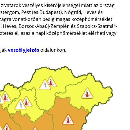
zivatarok veszélyes kísérőjelenségei miatt az ország
tergom, Pest (és Budapest), Nógrád, Heves és
szágra vonatkozóan pedig magas középhőmérséklet
ád, Heves, Borsod-Abaúj-Zemplén és Szabolcs-Szatmár-
tetés él, azaz a napi középhőmérséklet elérheti vagy
tják
veszélyjelzés
oldalunkon.