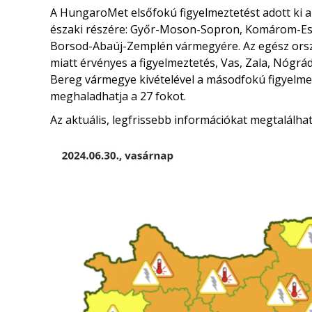
A HungaroMet elsőfokú figyelmeztetést adott ki a 
északi részére: Győr-Moson-Sopron, Komárom-Esz
Borsod-Abaúj-Zemplén vármegyére. Az egész or
miatt érvényes a figyelmeztetés, Vas, Zala, Nógr
Bereg vármegye kivételével a másodfokú figyelmez
meghaladhatja a 27 fokot.
Az aktuális, legfrissebb információkat megtalálha