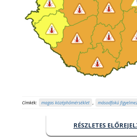
Címkék:
magas középhőmérséklet
,
másodfokú figyelmez
RÉSZLETES ELŐREJEL