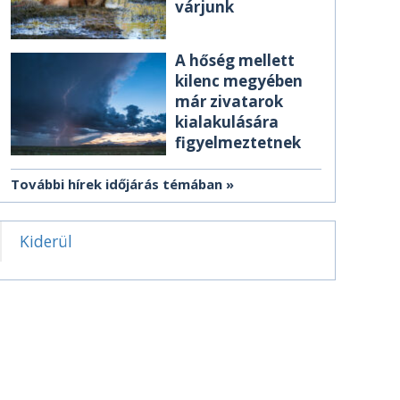
várjunk
A hőség mellett
kilenc megyében
már zivatarok
kialakulására
figyelmeztetnek
További hírek időjárás témában
Kiderül