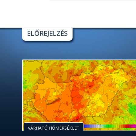
ELŐREJELZÉS
VÁRHATÓ HŐMÉRSÉKLET