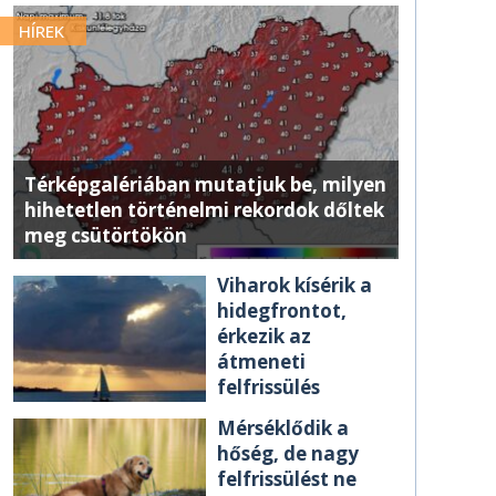
HÍREK
Térképgalériában mutatjuk be, milyen
hihetetlen történelmi rekordok dőltek
meg csütörtökön
Viharok kísérik a
hidegfrontot,
érkezik az
átmeneti
felfrissülés
Mérséklődik a
hőség, de nagy
felfrissülést ne