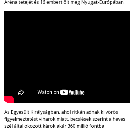
Aréna tetejét és 16 embert ölt meg Nyugat-Európában.
Az Egyesült Királyságban, ahol ritkán adnak ki vörös
figyelmeztetést viharok miatt, becslések szerint a heves
szél által okozott károk akár 360 millió fontba