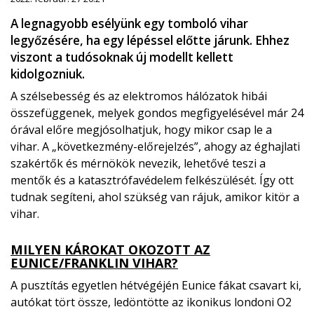
A legnagyobb esélyünk egy tomboló vihar
legyőzésére, ha egy lépéssel előtte járunk. Ehhez
viszont a tudósoknak új modellt kellett
kidolgozniuk.
A szélsebesség és az elektromos hálózatok hibái
összefüggenek, melyek gondos megfigyelésével már 24
órával előre megjósolhatjuk, hogy mikor csap le a
vihar. A „következmény-előrejelzés”, ahogy az éghajlati
szakértők és mérnökök nevezik, lehetővé teszi a
mentők és a katasztrófavédelem felkészülését. Így ott
tudnak segíteni, ahol szükség van rájuk, amikor kitör a
vihar.
MILYEN KÁROKAT OKOZOTT AZ
EUNICE/FRANKLIN VIHAR?
A pusztítás egyetlen hétvégéjén Eunice fákat csavart ki,
autókat tört össze, ledöntötte az ikonikus londoni O2