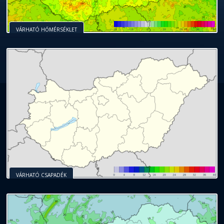
VÁRHATÓ HŐMÉRSÉKLET
VÁRHATÓ CSAPADÉK