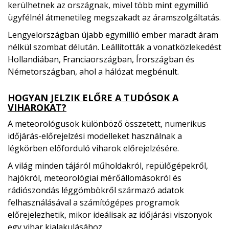
kerülhetnek az országnak, mivel több mint egymillió
ügyfélnél átmenetileg megszakadt az áramszolgáltatás.
Lengyelországban újabb egymillió ember maradt áram
nélkül szombat délután. Leállították a vonatközlekedést
Hollandiában, Franciaországban, Írországban és
Németországban, ahol a hálózat megbénult.
HOGYAN JELZIK ELŐRE A TUDÓSOK A
VIHAROKAT?
A meteorológusok különböző összetett, numerikus
időjárás-előrejelzési modelleket használnak a
légkörben előforduló viharok előrejelzésére.
A világ minden tájáról műholdakról, repülőgépekről,
hajókról, meteorológiai mérőállomásokról és
rádiószondás léggömbökről származó adatok
felhasználásával a számítógépes programok
előrejelezhetik, mikor ideálisak az időjárási viszonyok
egy vihar kialakulásához.