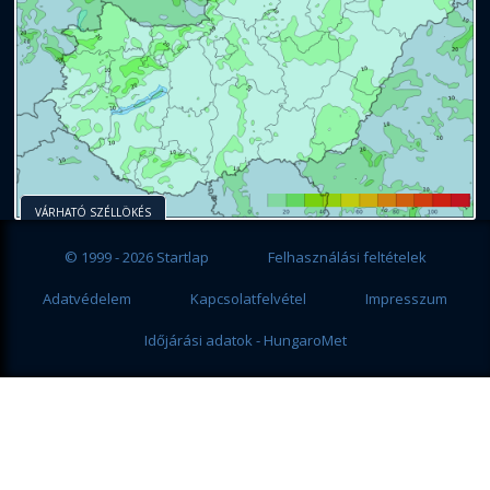
VÁRHATÓ SZÉLLÖKÉS
© 1999 - 2026 Startlap
Felhasználási feltételek
Adatvédelem
Kapcsolatfelvétel
Impresszum
Időjárási adatok - HungaroMet