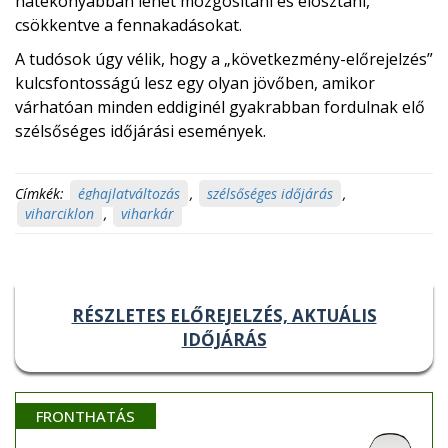
hatékonyabban lehet mozgósítani és elosztani,
csökkentve a fennakadásokat.
A tudósok úgy vélik, hogy a „következmény-előrejelzés”
kulcsfontosságú lesz egy olyan jövőben, amikor
várhatóan minden eddiginél gyakrabban fordulnak elő
szélsőséges időjárási események.
Címkék:
éghajlatváltozás
,
szélsőséges időjárás
,
viharciklon
,
viharkár
RÉSZLETES ELŐREJELZÉS, AKTUÁLIS
IDŐJÁRÁS
FRONTHATÁS