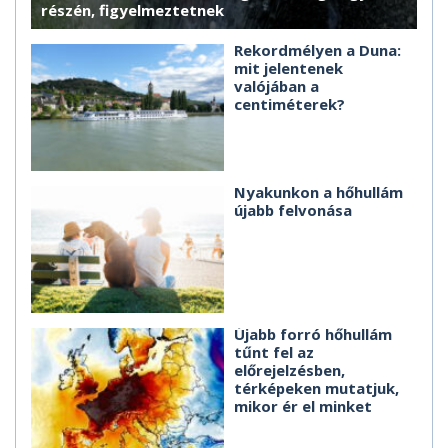
részén, figyelmeztetnek
Rekordmélyen a Duna:
mit jelentenek
valójában a
centiméterek?
Nyakunkon a hőhullám
újabb felvonása
Újabb forró hőhullám
tűnt fel az
előrejelzésben,
térképeken mutatjuk,
mikor ér el minket