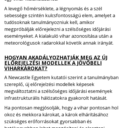
A levegő hőmérséklete, a légnyomás és a szél
sebessége szintén kulcsfontosságú elem, amelyet a
tudósoknak tanulmányozniuk kell, amikor
megpróbálják előrejelezni a szélsőséges időjárási
eseményeket. A kialakuló vihar azonosítása után a
meteorológusok radarokkal követik annak irányát.
HOGYAN AKADÁLYOZHATJÁK MEG AZ ÚJ
ELŐREJELZÉSI MODELLEK A JÖVŐBELI
VIHARKÁROKAT?
A Newcastle Egyetem kutatói szerint a tanulmányban
szereplő, új előrejelzési modellek képesek
megváltoztatni a szélsőséges időjárási események
infrastrukturális hálózatokra gyakorolt ​​hatását.
Ha pontosan megjósolják, hogy a vihar pontosan hol
okoz és mekkora károkat, a károk elhárításához
szükséges erőforrásokat gyorsabban és