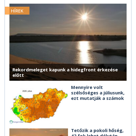
HÍREK
Rekordmeleget kapunk a hidegfront érkezése
előtt
Mennyire volt
szélsőséges a júliusunk,
ezt mutatják a számok
Tetőzik a pokoli hőség,
42 fok lehet délután