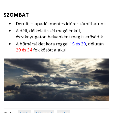
SZOMBAT
Derült, csapadékmentes időre számíthatunk.
A déli, délkeleti szél megélénkül,
északnyugaton helyenként meg is erősödik.
A hőmérséklet kora reggel
15 és 20
, délután
29 és 34
fok között alakul.