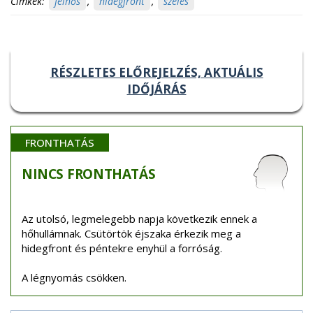
Címkék:
felhős
,
hidegfront
,
szeles
RÉSZLETES ELŐREJELZÉS, AKTUÁLIS
IDŐJÁRÁS
FRONTHATÁS
NINCS
FRONTHATÁS
Az utolsó, legmelegebb napja következik ennek a
hőhullámnak. Csütörtök éjszaka érkezik meg a
hidegfront és péntekre enyhül a forróság.
A légnyomás csökken.