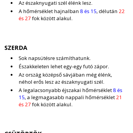
Az északnyugati szél élénk lesz.
A hőmérséklet hajnalban
8 és 15
, délután
22
és 27
fok között alakul.
SZERDA
Sok napsütésre számíthatunk.
Északkeleten lehet egy-egy futó zápor.
Az ország középső sávjában még élénk,
néhol erős lesz az északnyugati szél.
A legalacsonyabb éjszakai hőmérséklet
8 és
15
, a legmagasabb nappali hőmérséklet
21
és 27
fok között alakul.