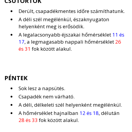
CSÜTÖRTÖK
Derült, csapadékmentes időre számíthatunk.
A déli szél megélénkül, északnyugaton
helyenként meg is erősödik.
A legalacsonyabb éjszakai hőmérséklet
11 és
17
, a legmagasabb nappali hőmérséklet
26
és 31
fok között alakul.
PÉNTEK
Sok lesz a napsütés.
Csapadék nem várható.
A déli, délkeleti szél helyenként megélénkül.
A hőmérséklet hajnalban
12 és 18
, délután
28 és 33
fok között alakul.