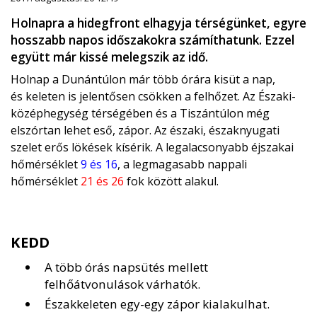
Holnapra a hidegfront elhagyja térségünket, egyre
hosszabb napos időszakokra számíthatunk. Ezzel
együtt már kissé melegszik az idő.
Holnap a Dunántúlon már több órára kisüt a nap,
és keleten is jelentősen csökken a felhőzet. Az Északi-
középhegység térségében és a Tiszántúlon még
elszórtan lehet eső, zápor. Az északi, északnyugati
szelet erős lökések kísérik. A legalacsonyabb éjszakai
hőmérséklet
9 és 16
, a legmagasabb nappali
hőmérséklet
21 és 26
fok között alakul.
KEDD
A több órás napsütés mellett
felhőátvonulások várhatók.
Északkeleten egy-egy zápor kialakulhat.