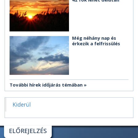
Még néhány nap és
érkezik a felfrissülés
További hírek időjárás témában
Kiderül
ELŐREJELZÉS