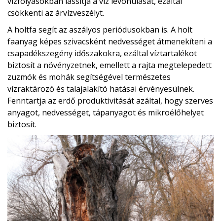
vízfolyásokban lassítja a víz levonulását, ezáltal
csökkenti az árvízveszélyt.
A holtfa segít az aszályos periódusokban is. A holt
faanyag képes szivacsként nedvességet átmenekíteni a
csapadékszegény időszakokra, ezáltal víztartalékot
biztosít a növényzetnek, emellett a rajta megtelepedett
zuzmók és mohák segítségével természetes
vízraktározó és talajalakító hatásai érvényesülnek.
Fenntartja az erdő produktivitását azáltal, hogy szerves
anyagot, nedvességet, tápanyagot és mikroélőhelyet
biztosít.