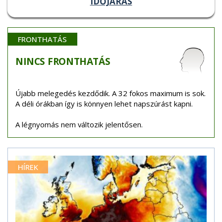
IDŐJÁRÁS
FRONTHATÁS
NINCS
FRONTHATÁS
Újabb melegedés kezdődik. A 32 fokos maximum is sok.
A déli órákban így is könnyen lehet napszúrást kapni.
A légnyomás nem változik jelentősen.
HÍREK