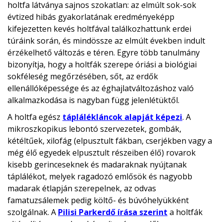
holtfa látványa sajnos szokatlan: az elmúlt sok-sok
évtized hibás gyakorlatának eredményeképp
kifejezetten kevés holtfával találkozhattunk erdei
túráink során, és mindössze az elmúlt években indult
érzékelhető változás e téren. Egyre több tanulmány
bizonyítja, hogy a holtfák szerepe óriási a biológiai
sokféleség megőrzésében, sőt, az erdők
ellenállóképessége és az éghajlatváltozáshoz való
alkalmazkodása is nagyban függ jelenlétüktől.
A holtfa egész
táplálékláncok alapját képezi
. A
mikroszkopikus lebontó szervezetek, gombák,
kétéltűek, xilofág (elpusztult fákban, cserjékben vagy a
még élő egyedek elpusztult részeiben élő) rovarok
kisebb gerinceseknek és madaraknak nyújtanak
táplálékot, melyek ragadozó emlősök és nagyobb
madarak étlapján szerepelnek, az odvas
famatuzsálemek pedig költő- és búvóhelyükként
szolgálnak. A
Pilisi Parkerdő írása szerint
a holtfák