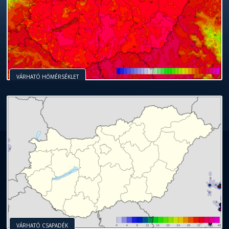
VÁRHATÓ HŐMÉRSÉKLET
VÁRHATÓ CSAPADÉK