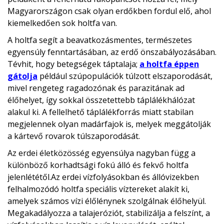
Magyarországon csak olyan erdőkben fordul elő, ahol
kiemelkedően sok holtfa van.
A holtfa segít a beavatkozásmentes, természetes
egyensúly fenntartásában, az erdő önszabályozásában.
Tévhit, hogy betegségek táptalaja;
a holtfa éppen
gátolja
például szúpopulációk túlzott elszaporodását,
mivel rengeteg ragadozónak és parazitának ad
élőhelyet, így sokkal összetettebb táplálékhálózat
alakul ki. A fellelhető táplálékforrás miatt stabilan
megjelennek olyan madárfajok is, melyek meggátolják
a kártevő rovarok túlszaporodását.
Az erdei életközösség egyensúlya nagyban függ a
különböző korhadtsági fokú álló és fekvő holtfa
jelenlététől.Az erdei vízfolyásokban és állóvizekben
felhalmozódó holtfa speciális víztereket alakít ki,
amelyek számos vízi élőlénynek szolgálnak élőhelyül.
Megakadályozza a talajeróziót, stabilizálja a felszínt, a