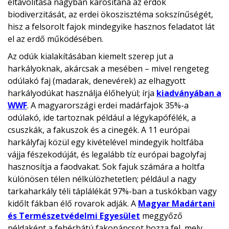
eltávolítása nagyban károsítaná az erdők
biodiverzitását, az erdei ökoszisztéma sokszínűségét,
hisz a felsorolt fajok mindegyike hasznos feladatot lát
el az erdő működésében.
Az odúk kialakításában kiemelt szerep jut a
harkályoknak, akárcsak a mesében – mivel rengeteg
odúlakó faj (madarak, denevérek) az elhagyott
harkályodúkat használja élőhelyül; írja
kiadványában a
WWF
. A magyarországi erdei madárfajok 35%-a
odúlakó, ide tartoznak például a légykapófélék, a
csuszkák, a fakuszok és a cinegék. A 11 európai
harkályfaj közül egy kivételével mindegyik holtfába
vájja fészekodúját, és legalább tíz európai bagolyfaj
hasznosítja a faodvakat. Sok fajuk számára a holtfa
különösen télen nélkülözhetetlen; például a nagy
tarkaharkály téli táplálékát 97%-ban a tuskókban vagy
kidőlt fákban élő rovarok adják. A
Magyar Madártani
és Természetvédelmi Egyesület
meggyőző
példaként a fehérhátú fakopáncsot hozza fel, mely