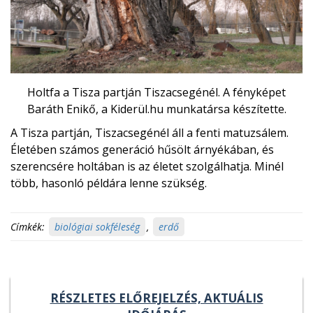
Holtfa a Tisza partján Tiszacsegénél. A fényképet
Baráth Enikő, a Kiderül.hu munkatársa készítette.
A Tisza partján, Tiszacsegénél áll a fenti matuzsálem.
Életében számos generáció hűsölt árnyékában, és
szerencsére holtában is az életet szolgálhatja. Minél
több, hasonló példára lenne szükség.
Címkék:
biológiai sokféleség
,
erdő
RÉSZLETES ELŐREJELZÉS, AKTUÁLIS