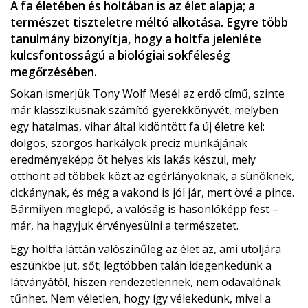
A fa életében és holtában is az élet alapja; a
természet tiszteletre méltó alkotása. Egyre több
tanulmány bizonyítja, hogy a holtfa jelenléte
kulcsfontosságú a biológiai sokféleség
megőrzésében.
Sokan ismerjük Tony Wolf Mesél az erdő című, szinte
már klasszikusnak számító gyerekkönyvét, melyben
egy hatalmas, vihar által kidöntött fa új életre kel:
dolgos, szorgos harkályok preciz munkájának
eredményeképp öt helyes kis lakás készül, mely
otthont ad többek közt az egérlányoknak, a sünöknek,
cickánynak, és még a vakond is jól jár, mert övé a pince.
Bármilyen meglepő, a valóság is hasonlóképp fest –
már, ha hagyjuk érvényesülni a természetet.
Egy holtfa láttán valószínűleg az élet az, ami utoljára
eszünkbe jut, sőt; legtöbben talán idegenkedünk a
látványától, hiszen rendezetlennek, nem odavalónak
tűnhet. Nem véletlen, hogy így vélekedünk, mivel a