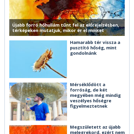
Újabb forró hőhullám tűnt fel az előrejelzésben,
térképeken mutatjuk, mikor ér el minket
Hamarabb tér vissza a
pusztító hőség, mint
gondolnánk
Mérséklődött a
forróság, de két
megyében még mindig
veszélyes hőségre
figyelmeztetnek
Megszületett az újabb
melegrekord, ezért nem