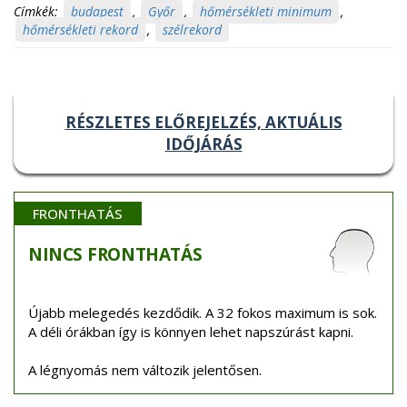
Címkék:
budapest
,
Győr
,
hőmérsékleti minimum
,
hőmérsékleti rekord
,
szélrekord
RÉSZLETES ELŐREJELZÉS, AKTUÁLIS
IDŐJÁRÁS
FRONTHATÁS
NINCS
FRONTHATÁS
Újabb melegedés kezdődik. A 32 fokos maximum is sok.
A déli órákban így is könnyen lehet napszúrást kapni.
A légnyomás nem változik jelentősen.