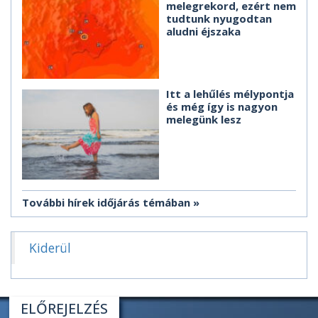
melegrekord, ezért nem
tudtunk nyugodtan
aludni éjszaka
Itt a lehűlés mélypontja
és még így is nagyon
melegünk lesz
További hírek időjárás témában
Kiderül
ELŐREJELZÉS