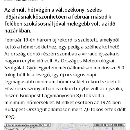
Az elmúlt hétvégén a változékony, szeles
időjárásnak köszönhetően a február második
felében szokásosnál jóval melegebb volt az idő
hazánkban.
Február 19-én három új rekord is született, amelyből
kettő a hőmérséklethez, egy pedig a szélhez köthető.
Az ország döntő részén szombatra virradó éjszaka is
nagyon enyhe idő volt. Az Országos Meteorológiai
Szolgálat, Győr Egyetem mérőállomásán mindössze 9,0
fokig hűlt le a levegő, így új országos napi
legmagasabb minimum-hőmérséklet rekord született.
Fővárosi viszonylatban is rekord enyhe volt az éjszaka,
hiszen Budapest Lágymányoson 8,6 fok volt a
minimum-hőmérséklet. Mindkét esetben az 1974-ben
Budapest Országút állomáson mért 7,0 fokos érték dőlt
meg.