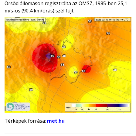
Örsöd állomáson regisztrálta az OMSZ, 1985-ben 25,1
m/s-os (90,4 km/órás) szél fújt.
Térképek forrása:
met.hu