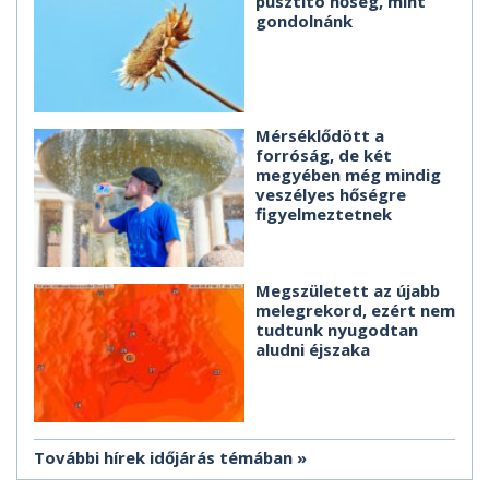
pusztító hőség, mint
gondolnánk
Mérséklődött a
forróság, de két
megyében még mindig
veszélyes hőségre
figyelmeztetnek
Megszületett az újabb
melegrekord, ezért nem
tudtunk nyugodtan
aludni éjszaka
További hírek időjárás témában