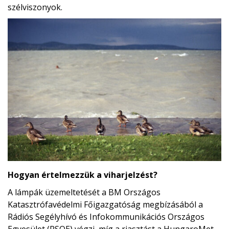
szélviszonyok.
Hogyan értelmezzük a viharjelzést?
A lámpák üzemeltetését a BM Országos
Katasztrófavédelmi Főigazgatóság megbízásából a
Rádiós Segélyhívó és Infokommunikációs Országos
Egyesület (RSOE) végzi, míg a riasztást a HungaroMet