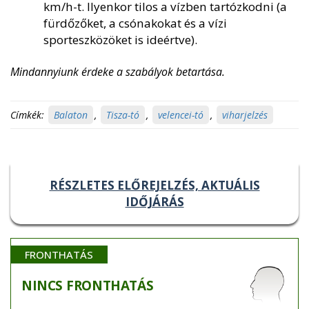
km/h-t. Ilyenkor tilos a vízben tartózkodni (a
fürdőzőket, a csónakokat és a vízi
sporteszközöket is ideértve).
Mindannyiunk érdeke a szabályok betartása.
Címkék:
Balaton
,
Tisza-tó
,
velencei-tó
,
viharjelzés
RÉSZLETES ELŐREJELZÉS, AKTUÁLIS
IDŐJÁRÁS
FRONTHATÁS
NINCS
FRONTHATÁS