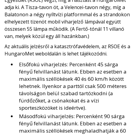
adja ki. A Tisza-tavon öt, a Velencei-tavon négy, míg a
Balatonon a négy nyíltvízi platformmal és a strandokon
elhelyezett tizenöt mobil viharjelző lámpával együtt
összesen 55 lámpa működik. (A Fertő-tónál 11 villanó
van, melyek közül egy áll hazánkban.)
Az aktuális jelzésről a katasztrófavédelem, az RSOE és a
HungaroMet weboldalán is lehet tájékozódni.
Elsőfokú viharjelzés: Percenként 45 sárga
fényű felvillanást látunk. Ebben az esetben a
maximális széllökések 40 és 60 km/h között
lehetnek. Ilyenkor a parttól csak 500 méteres
távolságon belül szabad tartózkodni (a
fürdőzőket, a csónakokat és a vízi
sporteszközöket is ideértve).
Másodfokú viharjelzés: Percenként 90 sárga
fényű felvillanást látunk. Ebben az esetben a
maximális széllökések meghaladhatják a 60