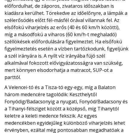
előfordulhat, de záporos, zivataros időszakban is
kiadásra kerülhet. Törekedve az időelőnyre, a lámpák a
szélerősödés előtt fél-másfél órával villannak fel. Az
elsőfokú viharjelzés az erős (40 és 60 km/h közötti),
míg a másodfokú a viharos (60 km/h-t meghaladó)
széllökések előfordulására figyelmeztet. Ha elsőfokú
figyelmeztetés esetén a vízben tartózkodunk, figyeljünk
a szél irányára is. A nyílt víz irányába fújó szél
alkalmával fokozott elővigyázatosságra van szükség,
mert könnyen elsodorhatja a matracot, SUP-ot a
parttól.
A Velencei-tó és a Tisza-tó egy-egy, míg a Balaton
három medencére tagolódik: Keszthelytől
Fonyódig/Badacsonyig a nyugati, Fonyód/Badacsony és
a Tihanyi-félsziget között a középső, míg Tihanytól
keletre a keleti medence fekszik. Az egyes
medencékben egyidejűleg különböző viharjelzés lehet
érvényben, ezáltal még pontosabban megadhatóak a