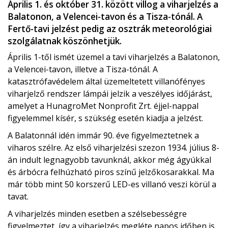
Április 1. és október 31. között villog a viharjelzés a
Balatonon, a Velencei-tavon és a Tisza-tónál. A
Fertő-tavi jelzést pedig az osztrák meteorológiai
szolgálatnak köszönhetjük.
Április 1-től ismét üzemel a tavi viharjelzés a Balatonon,
a Velencei-tavon, illetve a Tisza-tónál. A
katasztrófavédelem által üzemeltetett villanófényes
viharjelző rendszer lámpái jelzik a veszélyes időjárást,
amelyet a HunagroMet Nonprofit Zrt. éjjel-nappal
figyelemmel kísér, s szükség esetén kiadja a jelzést.
A Balatonnál idén immár 90. éve figyelmeztetnek a
viharos szélre. Az első viharjelzési szezon 1934. július 8-
án indult legnagyobb tavunknál, akkor még ágyúkkal
és árbócra felhúzható piros színű jelzőkosarakkal. Ma
már több mint 50 korszerű LED-es villanó veszi körül a
tavat.
A viharjelzés minden esetben a szélsebességre
figyelmeztet, így a viharjelzés megléte napos időben is