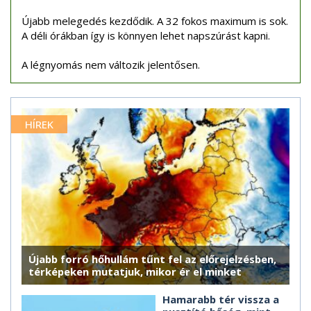
Újabb melegedés kezdődik. A 32 fokos maximum is sok.
A déli órákban így is könnyen lehet napszúrást kapni.
A légnyomás nem változik jelentősen.
HÍREK
Újabb forró hőhullám tűnt fel az előrejelzésben,
térképeken mutatjuk, mikor ér el minket
Hamarabb tér vissza a