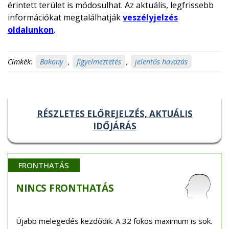
érintett terület is módosulhat. Az aktuális, legfrissebb
információkat megtalálhatják
veszélyjelzés
oldalunkon
.
Címkék:
Bakony
,
figyelmeztetés
,
jelentős havazás
RÉSZLETES ELŐREJELZÉS, AKTUÁLIS
IDŐJÁRÁS
FRONTHATÁS
NINCS
FRONTHATÁS
Újabb melegedés kezdődik. A 32 fokos maximum is sok.