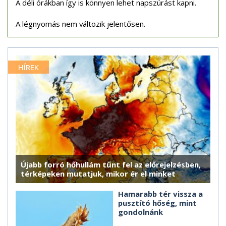
A déli órákban így is könnyen lehet napszúrást kapni.
A légnyomás nem változik jelentősen.
HÍREK
Újabb forró hőhullám tűnt fel az előrejelzésben,
térképeken mutatjuk, mikor ér el minket
Hamarabb tér vissza a
pusztító hőség, mint
gondolnánk