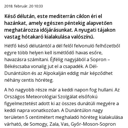
2018. február. 20 10:33
Késő délután, este mediterrán ciklon éri el
hazánkat, amely egészen péntekig alapvetően
meghatározza időjárásunkat. A nyugati tájakon
vastag hótakaró kialakulása valószínű.
Hétfő késő délutántól a dél felől felvonuló felhőzetből
egyre több helyen kell ismétlődő havas esőre,
havazásra számítani. Éjfélig nagyjából a Sopron –
Békéscsaba vonalig jut el a csapadék. A Dél-
Dunántúlon és az Alpokalján eddig már képződhet
néhány centis hóréteg.
A hó nagyobb része már a keddi napon fog hullani. Az
Országos Meteorológiai Szolgálat elsőfokú
figyelmeztetést adott ki az összes dunátúli megyére a
keddi napra vonatkozóan. A Dunántúlon nagy
területen 5 centimétert meghaladó hóréteg kialakulása
várható, de Somogy, Zala, Vas, Győr-Moson-Sopron