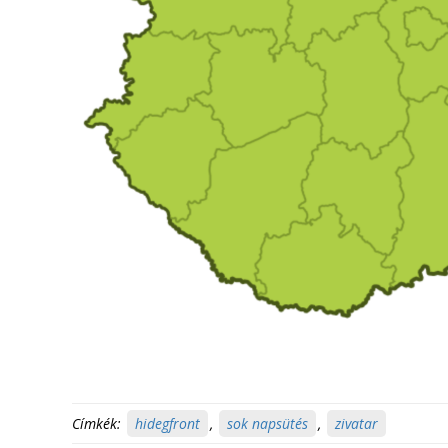
Címkék:
hidegfront
,
sok napsütés
,
zivatar