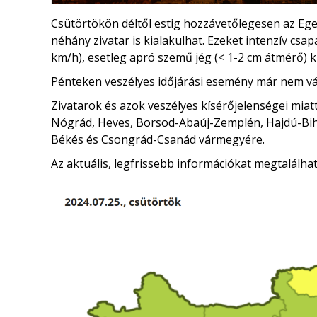
Csütörtökön déltől estig hozzávetőlegesen az Eg
néhány zivatar is kialakulhat. Ezeket intenzív cs
km/h), esetleg apró szemű jég (< 1-2 cm átmérő) kí
Pénteken veszélyes időjárási esemény már nem vá
Zivatarok és azok veszélyes kísérőjelenségei miat
Nógrád, Heves, Borsod-Abaúj-Zemplén, Hajdú-Bih
Békés és Csongrád-Csanád vármegyére.
Az aktuális, legfrissebb információkat megtalálha