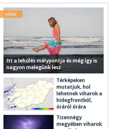
HÍREK
Itt a lehűlés mélypontja és még így is
nagyon melegünk lesz
Térképeken
mutatjuk, hol
lehetnek viharok a
hidegfrontból,
óráról órára
Tizennégy
megyében viharok