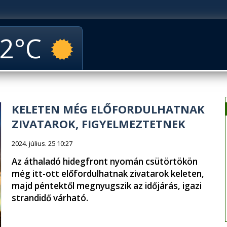
2
KELETEN MÉG ELŐFORDULHATNAK
ZIVATAROK, FIGYELMEZTETNEK
2024. július. 25 10:27
Az áthaladó hidegfront nyomán csütörtökön
még itt-ott előfordulhatnak zivatarok keleten,
majd péntektől megnyugszik az időjárás, igazi
strandidő várható.