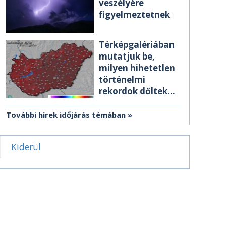
veszélyére
figyelmeztetnek
Térképgalériában
mutatjuk be,
milyen hihetetlen
történelmi
rekordok dőltek
meg csütörtökön
További hírek időjárás témában
Kiderül