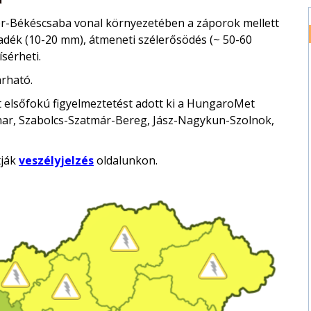
er-Békéscsaba vonal környezetében a záporok mellett
apadék (10-20 mm), átmeneti szélerősödés (~ 50-60
sérheti.
rható.
t elsőfokú figyelmeztetést adott ki a HungaroMet
ar, Szabolcs-Szatmár-Bereg, Jász-Nagykun-Szolnok,
tják
veszélyjelzés
oldalunkon.