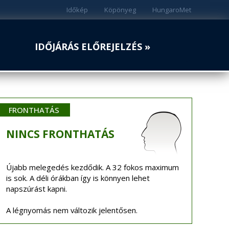
Időkép
Köpönyeg
HungaroMet
IDŐJÁRÁS ELŐREJELZÉS »
FRONTHATÁS
NINCS
FRONTHATÁS
Újabb melegedés kezdődik. A 32 fokos maximum
is sok. A déli órákban így is könnyen lehet
napszúrást kapni.
A légnyomás nem változik jelentősen.