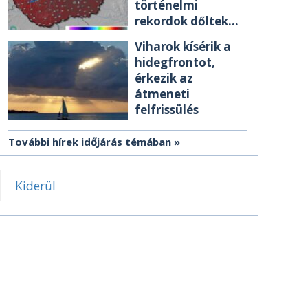
történelmi
rekordok dőltek
meg csütörtökön
Viharok kísérik a
hidegfrontot,
érkezik az
átmeneti
felfrissülés
További hírek időjárás témában
Kiderül