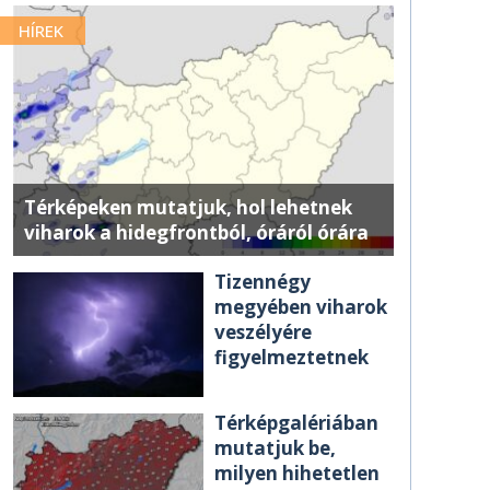
HÍREK
Térképeken mutatjuk, hol lehetnek
viharok a hidegfrontból, óráról órára
Tizennégy
megyében viharok
veszélyére
figyelmeztetnek
Térképgalériában
mutatjuk be,
milyen hihetetlen