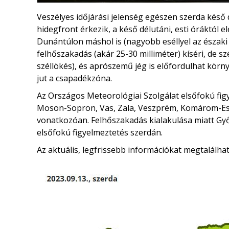
Veszélyes időjárási jelenség egészen szerda késő
hidegfront érkezik, a késő délutáni, esti óráktól el
Dunántúlon máshol is (nagyobb eséllyel az északi 
felhőszakadás (akár 25-30 milliméter) kíséri, de s
széllökés), és aprószemű jég is előfordulhat körn
jut a csapadékzóna.
Az Országos Meteorológiai Szolgálat elsőfokú figy
Moson-Sopron, Vas, Zala, Veszprém, Komárom-Esz
vonatkozóan. Felhőszakadás kialakulása miatt G
elsőfokú figyelmeztetés szerdán.
Az aktuális, legfrissebb információkat megtalálha