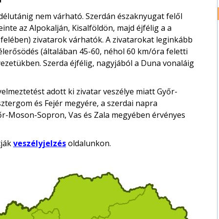
 délutánig nem várható. Szerdán északnyugat felől
einte az Alpokalján, Kisalföldön, majd éjfélig a a
felében) zivatarok várhatók. A zivatarokat leginkább
zélerősödés (általában 45-60, néhol 60 km/óra feletti
yezetükben. Szerda éjfélig, nagyjából a Duna vonaláig
elmeztetést adott ki zivatar veszélye miatt Győr-
tergom és Fejér megyére, a szerdai napra
yőr-Moson-Sopron, Vas és Zala megyében érvényes
tják
veszélyjelzés
oldalunkon.