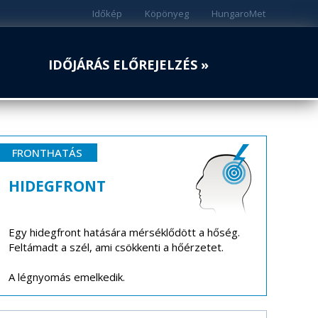
Időkép
Köpönyeg
HungaroMet
IDŐJÁRÁS ELŐREJELZÉS »
FRONTHATÁS
HIDEGFRONT
Egy hidegfront hatására mérséklődött a hőség.
Feltámadt a szél, ami csökkenti a hőérzetet.
A légnyomás emelkedik.