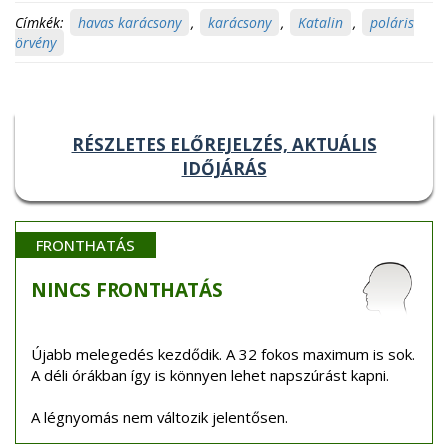
Címkék:
havas karácsony
,
karácsony
,
Katalin
,
poláris
örvény
RÉSZLETES ELŐREJELZÉS, AKTUÁLIS
IDŐJÁRÁS
FRONTHATÁS
NINCS
FRONTHATÁS
Újabb melegedés kezdődik. A 32 fokos maximum is sok.
A déli órákban így is könnyen lehet napszúrást kapni.
A légnyomás nem változik jelentősen.