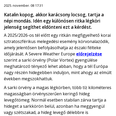
2025. november. 08 17:31
Katalin kopog, akkor karácsony locsog, tartja a
népi mondás. Idén egy különösen ritka légköri
jelenség segíthet eldönteni ezt a kérdést.
A 2025/2026-os tél előtt egy ritkán megfigyelhető korai
sztratoszférikus melegedési esemény körvonalazódik,
amely jelentősen befolyásolhatja az északi félteke
időjárását. A Severe Weather Europe
előrejelzése
szerint a sarki örvény (Polar Vortex) gyengülése
meghatározó tényező lehet abban, hogy a tél Európa
nagy részén hidegebben induljon, mint ahogy az elmúlt
években megszokhattuk.
A sarki örvény a magas légkörben, több tíz kilométeres
magasságban örvényszerűen keringő hideg
levegőtömeg. Normál esetben stabilan zárva tartja a
hideget a sarkkörön belül, azonban ha meggyengül
vagy szétszakad, a hideg levegő délebbre is