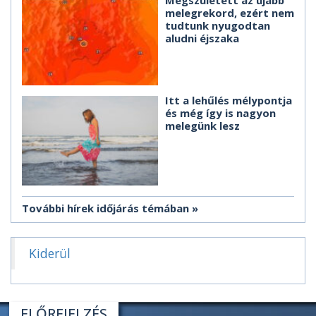
Megszületett az újabb
melegrekord, ezért nem
tudtunk nyugodtan
aludni éjszaka
Itt a lehűlés mélypontja
és még így is nagyon
melegünk lesz
További hírek időjárás témában
Kiderül
ELŐREJELZÉS