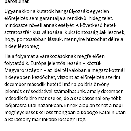
párosulhat.
Ugyanakkor a kutatók hangsúlyozzák: egyetlen
előrejelzés sem garantálja a rendkívül hideg telet,
mindössze növeli annak esélyét. A következő hetek
sztratoszférikus változásai kulcsfontosságúak lesznek,
hogy pontosabban lássuk, mennyire húzódhat délre a
hideg légtömeg.
Ha a folyamat a várakozásoknak megfelelően
folytatódik, Európa jelentős részén – köztük
Magyarországon – az idei tél valóban a megszokottnál
hidegebben kezdődhet, viszont az előrejelzés szerint
december második hetétől már a poláris örvény
jelentős erősödésével számolhatunk, amely december
második felére már szeles, de a szokásosnál enyhébb
időjárásra utal hazánkban. Ennek alapján tehát a népi
megfigyeléssekkel összhangban a kopogó Katalin után
a karácsony már inkább locsogni fog.