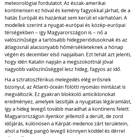
meteorológiai fordulatot. Az észak-amerikai
kontinensen ez hóval és kemény fagyokkal járhat, de a
hatás Európát és hazánkat sem kerüli el várhatóan. A
modellek szerint a nyugat-európai és közép-európai
térségekben – így Magyarországon is – nő a
valószínűsége a tartósabb hidegperiódusoknak és az
átlagosnál alacsonyabb hőmérsékleteknek a hónap
végén és december első napjaiban. Ezt tehát azt jelenti,
hogy idén Katalin napján a megszokottnál jóval
nagyobb valószínűséggel lesz hideg, fagyos az idő.
Ha a sztratoszférikus melegedés elég erősnek
bizonyul, az Atlanti-óceán fölötti nyomási mintázat is
megváltozik. Ez gyakran blokkoló anticiklonokat
eredményez, amelyek lassítják a nyugatias légáramlást,
így a hideg levegő tovább maradhat a kontinens felett.
Magyarországon ilyenkor jellemző a derült, de zord
időjárás, különösen a Kárpát-medence zárt területein,
ahol a hideg pangó levegő könnyen köddel és dérrel