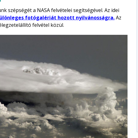
k szépségét a NASA felvételei segítségével. Az idei
ülönleges fotógalériát hozott nyilvánosságra.
Az
gzetelállító felvétel közül.