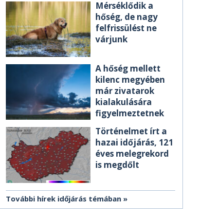
Mérséklődik a
hőség, de nagy
felfrissülést ne
várjunk
A hőség mellett
kilenc megyében
már zivatarok
kialakulására
figyelmeztetnek
Történelmet írt a
hazai időjárás, 121
éves melegrekord
is megdőlt
További hírek időjárás témában