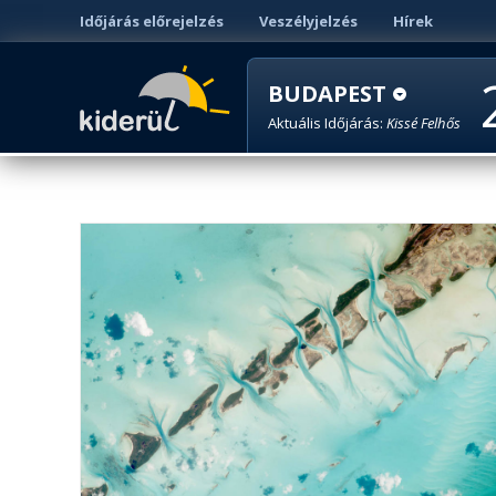
Időjárás előrejelzés
Veszélyjelzés
Hírek
BUDAPEST
Aktuális Időjárás:
Kissé Felhős