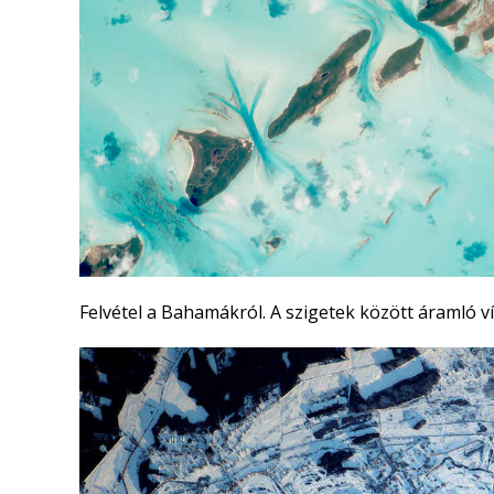
Felvétel a Bahamákról. A szigetek között áramló 