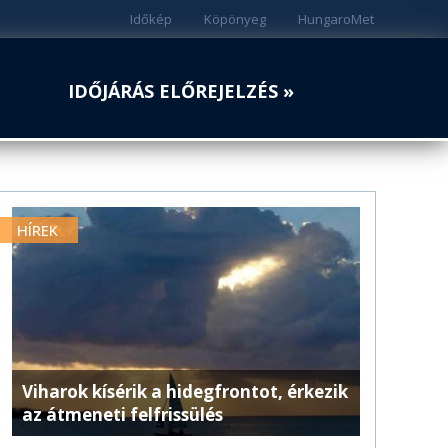
Időkép
Köpönyeg
HungaroMet
IDŐJÁRÁS ELŐREJELZÉS »
HÍREK
Viharok kísérik a hidegfrontot, érkezik
az átmeneti felfrissülés