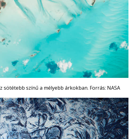
víz sötétebb színű a mélyebb árkokban. Forrás: NASA