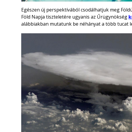
Egészen új perspektívából csodálhatjuk meg Földün
Föld Napja tiszteletére ugyanis az Űrügynökség
k
alábbiakban mutatunk be néhányat a több tucat léle