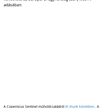
adásában:
A Copernicus Sentinel műholdcsaládról
itt írtunk bővebben
. A