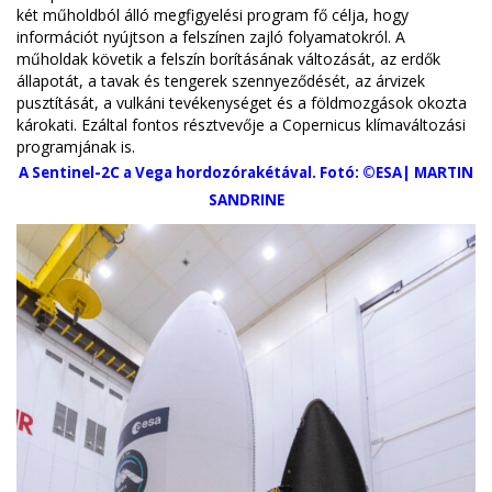
két műholdból álló megfigyelési program fő célja, hogy
információt nyújtson a felszínen zajló folyamatokról. A
műholdak követik a felszín borításának változását, az erdők
állapotát, a tavak és tengerek szennyeződését, az árvizek
pusztítását, a vulkáni tevékenységet és a földmozgások okozta
károkati. Ezáltal fontos résztvevője a Copernicus klímaváltozási
programjának is.
A Sentinel-2C a Vega hordozórakétával. Fotó: ©ESA| MARTIN
SANDRINE