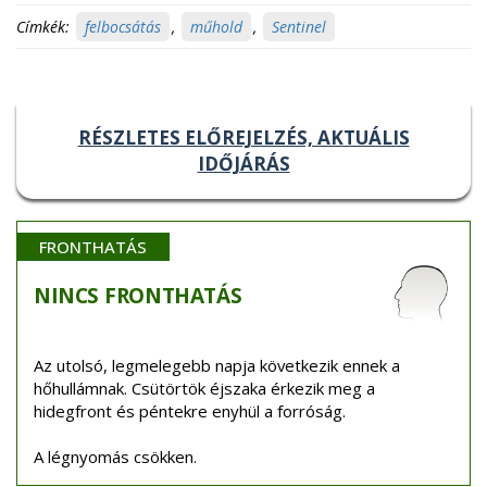
Címkék:
felbocsátás
,
műhold
,
Sentinel
RÉSZLETES ELŐREJELZÉS, AKTUÁLIS
IDŐJÁRÁS
FRONTHATÁS
NINCS
FRONTHATÁS
Az utolsó, legmelegebb napja következik ennek a
hőhullámnak. Csütörtök éjszaka érkezik meg a
hidegfront és péntekre enyhül a forróság.
A légnyomás csökken.