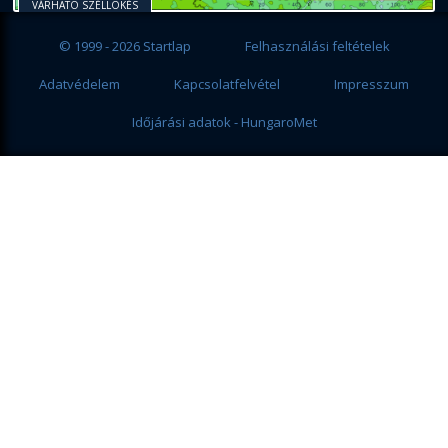
VÁRHATÓ SZÉLLÖKÉS
© 1999 - 2026 Startlap
Felhasználási feltételek
Adatvédelem
Kapcsolatfelvétel
Impresszum
Időjárási adatok - HungaroMet