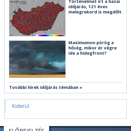
Történelmet írt a hazai
időjárás, 121 éves
melegrekord is megdőlt
Maximumon pörög a
hőség, mikor ér végre
ide a hidegfront?
További hírek időjárás témában
Kiderül
ELŐREJELZÉS