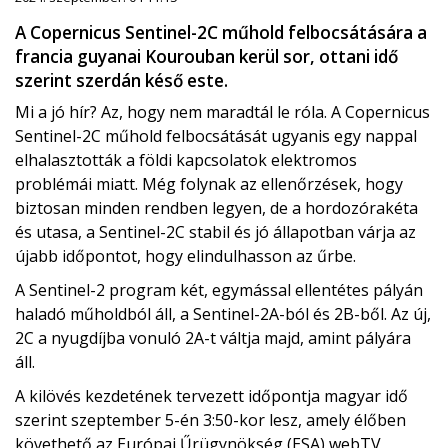
A Copernicus Sentinel-2C műhold felbocsátására a
francia guyanai Kourouban kerül sor, ottani idő
szerint szerdán késő este.
Mi a jó hír? Az, hogy nem maradtál le róla. A Copernicus
Sentinel-2C műhold felbocsátását ugyanis egy nappal
elhalasztották a földi kapcsolatok elektromos
problémái miatt. Még folynak az ellenőrzések, hogy
biztosan minden rendben legyen, de a hordozórakéta
és utasa, a Sentinel-2C stabil és jó állapotban várja az
újabb időpontot, hogy elindulhasson az űrbe.
A Sentinel-2 program két, egymással ellentétes pályán
haladó műholdból áll, a Sentinel-2A-ból és 2B-ből. Az új,
2C a nyugdíjba vonuló 2A-t váltja majd, amint pályára
áll.
A kilövés kezdetének tervezett időpontja magyar idő
szerint szeptember 5-én 3:50-kor lesz, amely élőben
követhető az Európai Űrügynökség (ESA) webTV