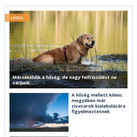
HÍREK
Mérséklődik a hőség, de nagy felfrissülést ne
várjunk
A hőség mellett kilenc
megyében már
zivatarok kialakulására
figyelmeztetnek