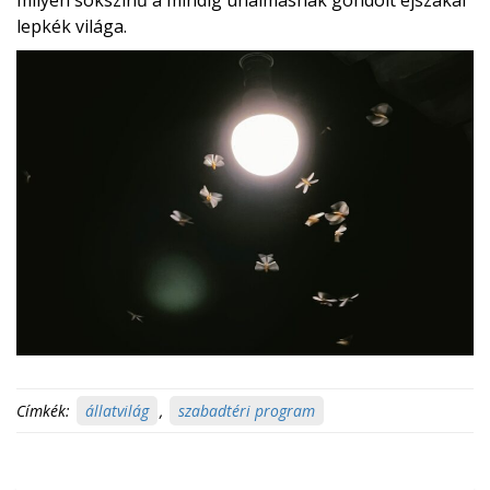
milyen sokszínű a mindig unalmasnak gondolt éjszakai
lepkék világa.
Címkék:
állatvilág
,
szabadtéri program