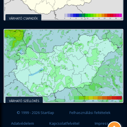
VÁRHATÓ CSAPADÉK
VÁRHATÓ SZÉLLÖKÉS
© 1999 - 2026 Startlap
Felhasználási feltételek
Adatvédelem
Kapcsolatfelvétel
Impresszum