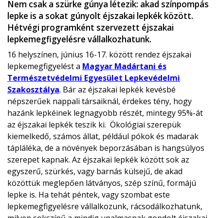
Nem csak a szürke gúnya létezik: akad színpompás
lepke is a sokat gúnyolt éjszakai lepkék között.
Hétvégi programként szervezett éjszakai
lepkemegfigyelésre vállalkozhatunk.
16 helyszínen, június 16-17. között rendez éjszakai
lepkemegfigyelést a
Magyar Madártani és
Természetvédelmi Egyesület Lepkevédelmi
Szakosztálya
. Bár az éjszakai lepkék kevésbé
népszerűek nappali társaiknál, érdekes tény, hogy
hazánk lepkéinek legnagyobb részét, mintegy 95%-át
az éjszakai lepkék teszik ki. Ökológiai szerepük
kiemelkedő, számos állat, például pókok és madarak
tápláléka, de a növények beporzásában is hangsúlyos
szerepet kapnak. Az éjszakai lepkék között sok az
egyszerű, szürkés, vagy barnás külsejű, de akad
közöttük meglepően látványos, szép színű, formájú
lepke is. Ha tehát péntek, vagy szombat este
lepkemegfigyelésre vállalkozunk, rácsodálkozhatunk,