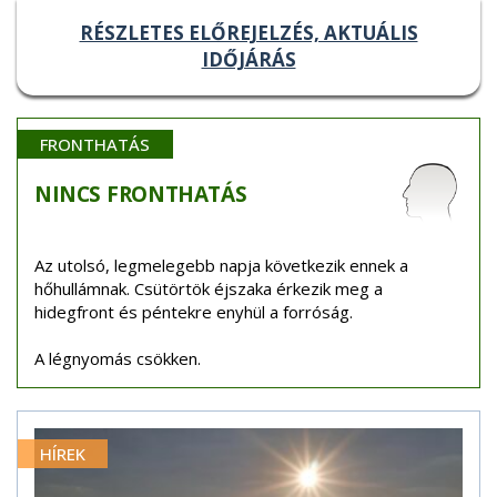
RÉSZLETES ELŐREJELZÉS, AKTUÁLIS
IDŐJÁRÁS
FRONTHATÁS
NINCS
FRONTHATÁS
Az utolsó, legmelegebb napja következik ennek a
hőhullámnak. Csütörtök éjszaka érkezik meg a
hidegfront és péntekre enyhül a forróság.
A légnyomás csökken.
HÍREK