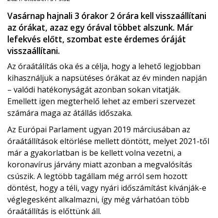
Vasárnap hajnali 3 órakor 2 órára kell visszaállítani
az órákat, azaz egy órával többet alszunk. Már
lefekvés előtt, szombat este érdemes óráját
visszaállítani.
Az óraátálítás oka és a célja, hogy a lehető legjobban
kihasználjuk a napsütéses órákat az év minden napján
– valódi hatékonyságát azonban sokan vitatják.
Emellett igen megterhelő lehet az emberi szervezet
számára maga az átállás időszaka.
Az Európai Parlament ugyan 2019 márciusában az
óraátállítások eltörlése mellett döntött, melyet 2021-től
már a gyakorlatban is be kellett volna vezetni, a
koronavírus járvány miatt azonban a megvalósítás
csúszik. A legtöbb tagállam még arról sem hozott
döntést, hogy a téli, vagy nyári időszámítást kívánják-e
véglegesként alkalmazni, így még várhatóan több
óraátállítás is előttünk áll.