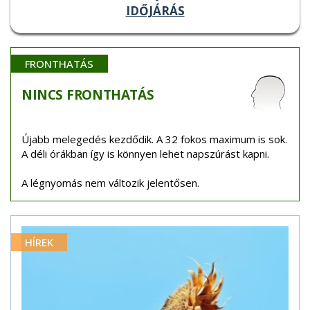
IDŐJÁRÁS
FRONTHATÁS
NINCS
FRONTHATÁS
Újabb melegedés kezdődik. A 32 fokos maximum is sok.
A déli órákban így is könnyen lehet napszúrást kapni.
A légnyomás nem változik jelentősen.
HÍREK