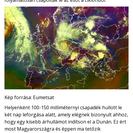
folyamatosan csapolták le az esőt a ciklonból.
Kép forrása: Eumetsat
Helyenként 100-150 milliméternyi csapadék hullott le
két nap leforgása alatt, amely elégnek bizonyult ahhoz,
hogy egy kisebb árhullámot indítson el a Dunán. Ez ért
most Magyarországra és éppen ma tetőzik