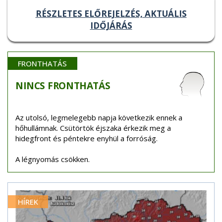
RÉSZLETES ELŐREJELZÉS, AKTUÁLIS
IDŐJÁRÁS
FRONTHATÁS
NINCS
FRONTHATÁS
Az utolsó, legmelegebb napja következik ennek a
hőhullámnak. Csütörtök éjszaka érkezik meg a
hidegfront és péntekre enyhül a forróság.
A légnyomás csökken.
HÍREK