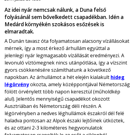
Az idei nyár nemcsak nálunk, a Duna felső
folyásánál sem bővelkedett csapadékban. Idén a
Medárd környékén szokásos esőzések is
elmaradtak.
A Dunán tavasz óta folyamatosan alacsony vízállásokat
mérnek, így a most érkező árhullám egyúttal a
jelenlegi nyár legmagasabb vízállását eredményezi. A
levonuló víztömegnek nincs utánpótlása, így a vízszint
gyors csökkenésére számíthatunk a következő
napokban. Az árhullámot a hét elején kialakult
hideg
légörvény
okozta, amely középpontjával Németország
fölött örvénylett több napon keresztül (műholdkép
alul). Jelentős mennyiségű csapadékot okozott
Ausztriában és Németország déli részén. A
légörvényben a nedves léghullámok északról dél felé
haladva pontosan az Alpok északi lejtőinek ütköztek,
és az ottani 2-3 kilométeres hegyvonulatok