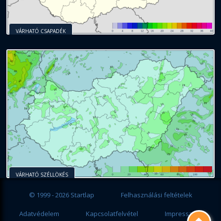
VÁRHATÓ CSAPADÉK
VÁRHATÓ SZÉLLÖKÉS
© 1999 - 2026 Startlap
Felhasználási feltételek
Adatvédelem
Kapcsolatfelvétel
Impresszum