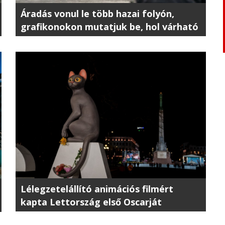
Áradás vonul le több hazai folyón,
grafikonokon mutatjuk be, hol várható
a legkritikusabb helyzet
Lélegzetelállító animációs filmért
kapta Lettország első Oscarját