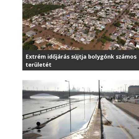
Extrém időjárás sújtja bolygónk számos
területét