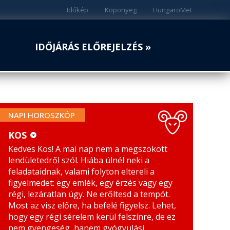
Időkép
Köpönyeg
HungaroMet
IDŐJÁRÁS ELŐREJELZÉS »
NAPI HOROSZKÓP
KOS
Kedves Kos! A mai nap nem a megszokott
KOS
MÉRLEG
lendületedről szól. Hiába ülnél neki a
BIKA
SKORPIÓ
feladataidnak, valami folyton eltereli a
figyelmedet: egy emlék, egy érzés vagy egy
IKREK
NYILAS
régi, lezáratlan ügy. Ne erőltesd a tempót.
Most az visz előre, ha befelé figyelsz. Lehet,
RÁK
BAK
hogy egy régi sérelem kerül felszínre, de ez
nem gyengeség, hanem gyógyulási