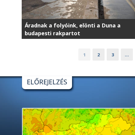
Áradnak a folyóink, elönti a Duna a
budapesti rakpartot
1
2
3
…
ELŐREJELZÉS