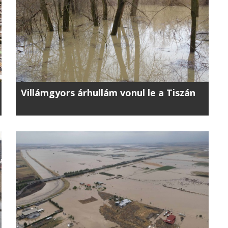
Villámgyors árhullám vonul le a Tiszán