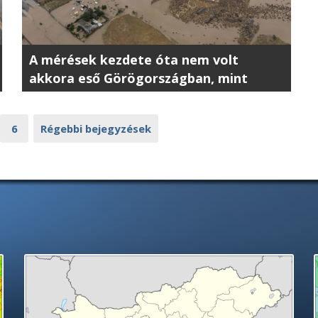
A mérések kezdete óta nem volt
akkora eső Görögországban, mint
kedden
6
Régebbi bejegyzések