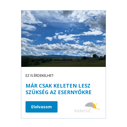
EZ IS ÉRDEKELHET:
MÁR CSAK KELETEN LESZ
SZÜKSÉG AZ ESERNYŐKRE
Elolvasom