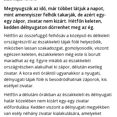
Megnyugszik az idő, már többet látjuk a napot,
mint amennyiszer felhők takarják, de azért egy-
egy zápor, zivatar nem kizárt. Hétfőn keleten,
kedden délnyugaton dörrenhet meg az ég.
Hétfőn az összefüggő felhősáv a középső és délkeleti
országrészről az északkeleti tájak fölé helyeződik,
miközben lassan szakadozgat, gomolyosodik, viszont
egészen keleten, északkeleten még este is borult
maradhat az ég. Egyre inkább az északkeleti
országrészben alakulhat ki zápor, délután esetleg
zivatar. A kora esti óráktól ugyanakkor a nyugati,
délnyugati tájak fölé is besodródhatnak záporok, kis
eséllyel zivatar.
Hétfőn a délutáni órákban az északkeleti és délnyugati
határ közelében nem kizárt egy-egy zivatar
előfordulása. Kedden viszont a délnyugati megyékben
van esély néhány zivatar kialakulására, amelyeket