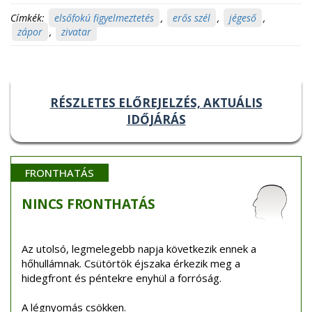
Címkék:
elsőfokú figyelmeztetés
,
erős szél
,
jégeső
,
zápor
,
zivatar
RÉSZLETES ELŐREJELZÉS, AKTUÁLIS
IDŐJÁRÁS
FRONTHATÁS
NINCS
FRONTHATÁS
Az utolsó, legmelegebb napja következik ennek a
hőhullámnak. Csütörtök éjszaka érkezik meg a
hidegfront és péntekre enyhül a forróság.
A légnyomás csökken.