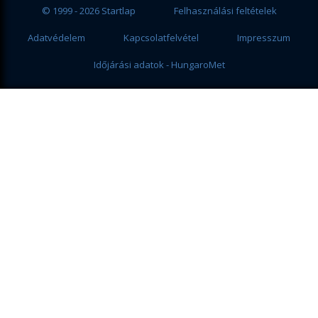
© 1999 - 2026 Startlap
Felhasználási feltételek
Adatvédelem
Kapcsolatfelvétel
Impresszum
Időjárási adatok - HungaroMet