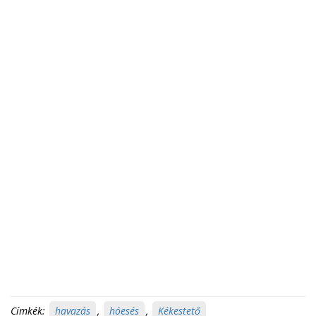
Címkék:
havazás
,
hóesés
,
Kékestető