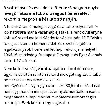
A sok napsütés és a dél felől érkező nagyon enyhe
levegő hatására több országos hőmérsékleti
rekord is megdőlt a hét utolsó napján.
A fölénk áramló meleg levegő és a több helyen felhős
idő hatására már a vasárnap éjszaka is rendkívül enyhe
volt. A Szeged melletti Sándorfalván csupán 18,7 Celsius
fokig csökkent a hőmérséklet, és ezzel megdőlt a
legalacsonyabb hőmérséklet napi rekordja, amelyet
1966-tól mindeddig Budapest Országút és Eger állomás
tartott 17,4 fokkal.
Nem kellett sokáig várni az újabb rekord döntésre,
ugyanis délután szintén rekord meleget regisztráltak a
hőmérséklet érzékelők. A 2012-
ben Győrön és Nyíregyházán mért 30,6 fokot ráadásul
nem egy, hanem mindjárt tizennyolc mérőállomáson is
meghaladta a napi maximum-hőmérséklet országos
rekordját. Ezek közül a legmagasabb