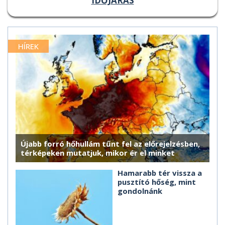
IDŐJÁRÁS
HÍREK
Újabb forró hőhullám tűnt fel az előrejelzésben,
térképeken mutatjuk, mikor ér el minket
Hamarabb tér vissza a
pusztító hőség, mint
gondolnánk