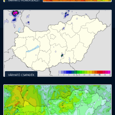
VÁRHATÓ HŐMÉRSÉKLET
VÁRHATÓ CSAPADÉK