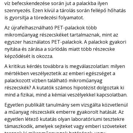
víz befecskendezése során jut a palackba ilyen
szennyezés. Ezen kívül a tárolás során fellépő hőhatás
is gyorsítja a töredezési folyamatot.
Az újrafelhasználható PET-palackok több
mikroműanyag részecskéket tartalmaznak, mint az
egyszer használatos PET-palackok. A palackok gyakori
nyitása és zárása a súrlódás miatt több részecske
képződését is okozza.
A kritikus kérdés továbbra is megválaszolatlan: milyen
mértékben veszélyeztetik az emberi egészséget a
palackozott vízben található mikroműanyag
részecskék? A kutatók számos hipotézist dolgoztak ki
mind a fizikai, mind a kémiai veszélyekkel kapcsolatban.
Egyetlen publikált tanulmány sem vizsgálta közvetlenül
a műanyag részecskék emberre gyakorolt ​​hatását. Az
egyetlen létező kutatás olyan laboratóriumi tesztekre
támaszkodik, amelyek sejteket vagy emberi szöveteket