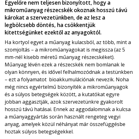
Egyelőre nem teljesen bizonyított, hogy a
mikroműanyag részecskék okoznak hosszú távú
károkat a szervezetünkben, de az lesz a
legbölcsebb döntés, ha csökkentjük
kitettségünket ezektől az anyagoktól.
Ha kortyol egyet a műanyag kulacsból, az több, mint a
szomjoltás – a mikroműanyagokat is megissza (az 5
mm-nél kisebb méretű műanyag részecskéket).
Műanyag lévén ezek a részecskék nem bomlanak le
olyan könnyen, és idővel felhalmozódnak a testünkben
– ezt a folyamatot bioakkumulációnak nevezik. Noha
még nincs egyértelmű bizonyíték a mikroműanyagok
és a súlyos betegségek között, a kutatókat egyre
jobban aggasztják, azok szervezetünkre gyakorolt ​​
hosszú távú hatásai. Ennek az aggodalomnak a kulcsa
a műanyaggyártás során használt rengeteg vegyi
anyag, amelyek közül néhányat már összefüggésbe
hoztak súlyos betegségekkel.