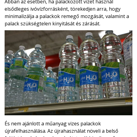
Abban az esetben, ha palackozott vizet használ
elsődleges ivóvízforrásként, törekedjen arra, hogy
minimalizálja a palackok remegő mozgását, valamint a
palack szükségtelen kinyitását és zárását.
És nem ajánlott a műanyag vizes palackok
újrafelhasználása. Az újrahasználat növeli a belső