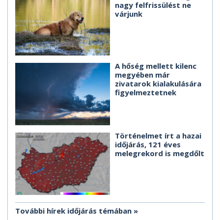
nagy felfrissülést ne
várjunk
A hőség mellett kilenc
megyében már
zivatarok kialakulására
figyelmeztetnek
Történelmet írt a hazai
időjárás, 121 éves
melegrekord is megdőlt
További hírek időjárás témában