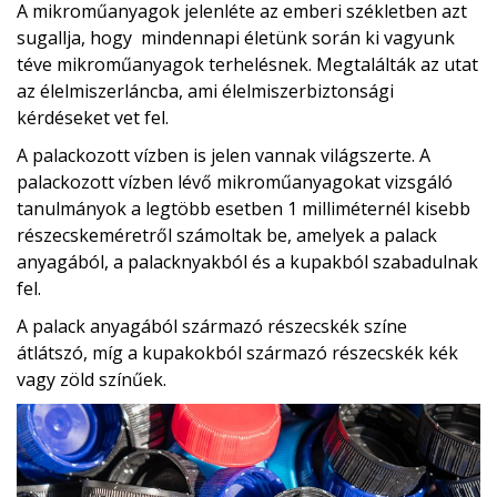
A mikroműanyagok jelenléte az emberi székletben azt
sugallja, hogy mindennapi életünk során ki vagyunk
téve mikroműanyagok terhelésnek. Megtalálták az utat
az élelmiszerláncba, ami élelmiszerbiztonsági
kérdéseket vet fel.
A palackozott vízben is jelen vannak világszerte. A
palackozott vízben lévő mikroműanyagokat vizsgáló
tanulmányok a legtöbb esetben 1 milliméternél kisebb
részecskeméretről számoltak be, amelyek a palack
anyagából, a palacknyakból és a kupakból szabadulnak
fel.
A palack anyagából származó részecskék színe
átlátszó, míg a kupakokból származó részecskék kék
vagy zöld színűek.