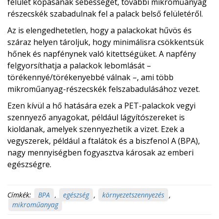
felület kopásának sebességét, további mikroműanyag
részecskék szabadulnak fel a palack belső felületéről.
Az is elengedhetetlen, hogy a palackokat hűvös és
száraz helyen tároljuk, hogy minimálisra csökkentsük
hőnek és napfénynek való kitettségüket. A napfény
felgyorsíthatja a palackok lebomlását –
törékennyé/törékenyebbé válnak –, ami több
mikroműanyag-részecskék felszabadulásához vezet.
Ezen kívül a hő hatására ezek a PET-palackok vegyi
szennyező anyagokat, például lágyítószereket is
kioldanak, amelyek szennyezhetik a vizet. Ezek a
vegyszerek, például a ftalátok és a biszfenol A (BPA),
nagy mennyiségben fogyasztva károsak az emberi
egészségre.
Címkék:
BPA
,
egészség
,
környezetszennyezés
,
mikroműanyag