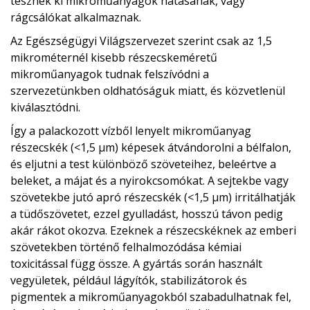
tesznek ki mikroműanyagok hatásának, vagy
rágcsálókat alkalmaznak.
Az Egészségügyi Világszervezet szerint csak az 1,5
mikrométernél kisebb részecskeméretű
mikroműanyagok tudnak felszívódni a
szervezetünkben oldhatóságuk miatt, és közvetlenül
kiválasztódni.
Így a palackozott vízből lenyelt mikroműanyag
részecskék (<1,5 μm) képesek átvándorolni a bélfalon,
és eljutni a test különböző szöveteihez, beleértve a
beleket, a májat és a nyirokcsomókat. A sejtekbe vagy
szövetekbe jutó apró részecskék (<1,5 μm) irritálhatják
a tüdőszövetet, ezzel gyulladást, hosszú távon pedig
akár rákot okozva. Ezeknek a részecskéknek az emberi
szövetekben történő felhalmozódása kémiai
toxicitással függ össze. A gyártás során használt
vegyületek, például lágyítók, stabilizátorok és
pigmentek a mikroműanyagokból szabadulhatnak fel,