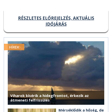
RÉSZLETES ELŐREJELZÉS, AKTUÁLIS
IDŐJÁRÁS
HÍREK
Viharok kísérik a hidegfrontot, érkezik az
átmeneti felfrissülés
Mérséklődik a hőség, de