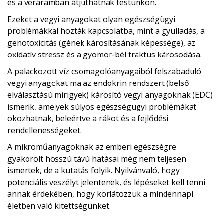
és a véráramban átjuthatnak testünkön.
Ezeket a vegyi anyagokat olyan egészségügyi
problémákkal hozták kapcsolatba, mint a gyulladás, a
genotoxicitás (gének károsításának képessége), az
oxidatív stressz és a gyomor-bél traktus károsodása.
A palackozott víz csomagolóanyagaiból felszabaduló
vegyi anyagokat ma az endokrin rendszert (belső
elválasztású mirigyek) károsító vegyi anyagoknak (EDC)
ismerik, amelyek súlyos egészségügyi problémákat
okozhatnak, beleértve a rákot és a fejlődési
rendellenességeket.
A mikroműanyagoknak az emberi egészségre
gyakorolt ​​hosszú távú hatásai még nem teljesen
ismertek, de a kutatás folyik. Nyilvánvaló, hogy
potenciális veszélyt jelentenek, és lépéseket kell tenni
annak érdekében, hogy korlátozzuk a mindennapi
életben való kitettségünket.