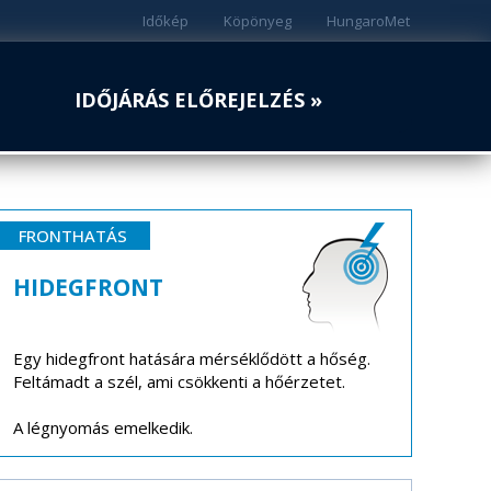
Időkép
Köpönyeg
HungaroMet
IDŐJÁRÁS ELŐREJELZÉS »
FRONTHATÁS
HIDEGFRONT
Egy hidegfront hatására mérséklődött a hőség.
Feltámadt a szél, ami csökkenti a hőérzetet.
A légnyomás emelkedik.