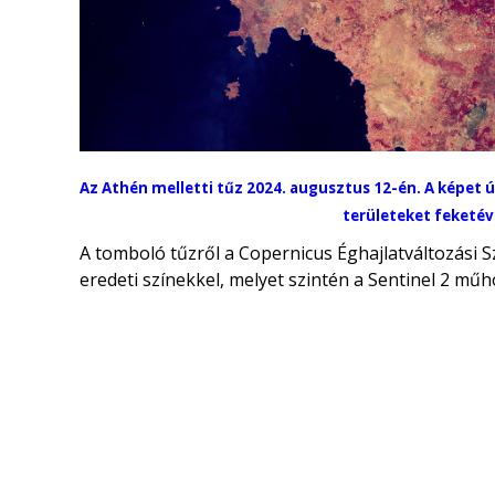
Az Athén melletti tűz 2024. augusztus 12-én. A képet ú
területeket feketéve
A tomboló tűzről a Copernicus Éghajlatváltozási S
eredeti színekkel, melyet szintén a Sentinel 2 műho