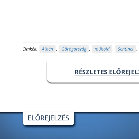
Címkék:
Athén
,
Görögország
,
műhold
,
Sentinel
,
RÉSZLETES ELŐREJEL
ELŐREJELZÉS