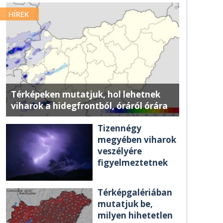
HÍREK
Térképeken mutatjuk, hol lehetnek
viharok a hidegfrontból, óráról órára
Tizennégy
megyében viharok
veszélyére
figyelmeztetnek
Térképgalériában
mutatjuk be,
milyen hihetetlen