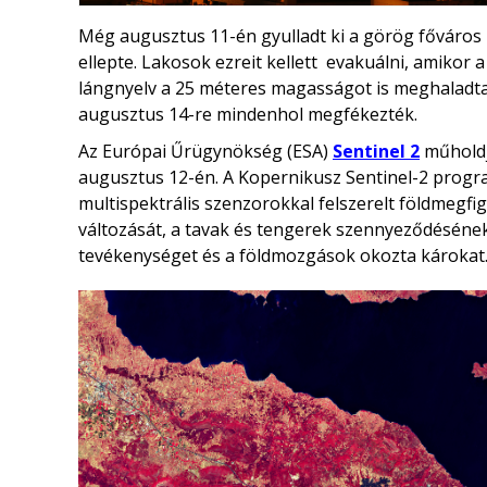
Még augusztus 11-én gyulladt ki a görög főváros m
ellepte. Lakosok ezreit kellett evakuálni, amikor 
lángnyelv a 25 méteres magasságot is meghaladta.
augusztus 14-re mindenhol megfékezték.
Az Európai Űrügynökség (ESA)
Sentinel 2
műholdja
augusztus 12-én. A Kopernikusz Sentinel-2 progra
multispektrális szenzorokkal felszerelt földmegf
változását, a tavak és tengerek szennyeződésének v
tevékenységet és a földmozgások okozta károkat