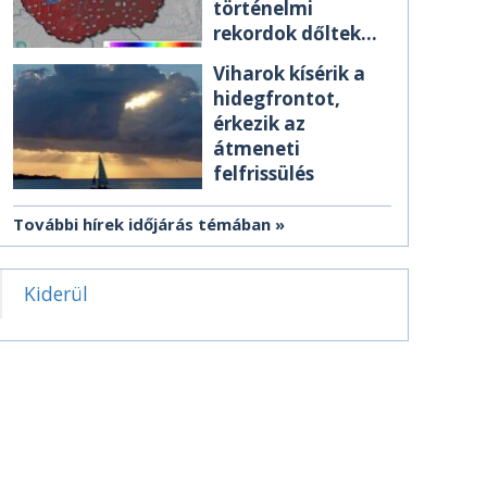
történelmi
rekordok dőltek
meg csütörtökön
Viharok kísérik a
hidegfrontot,
érkezik az
átmeneti
felfrissülés
További hírek időjárás témában
Kiderül