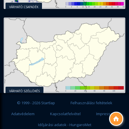
VÁRHATÓ CSAPADÉK
VÁRHATÓ SZÉLLÖKÉS
© 1999 - 2026 Startlap
Felhasználási feltételek
Adatvédelem
Kapcsolatfelvétel
Impresszum

Időjárási adatok - HungaroMet