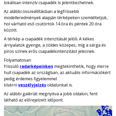
lokálisan intenzív csapadék is jelentkezhetnek.
Az alábbi összeállításban a legfrissebb
modelleredmények alapján térképeken szemléltetjük,
hol várható eső csütörtök 14 óra és péntek 20 óra
között.
A térkép a csapadék intenzitását jelöli. A kékes
árnyalatok gyenge, a zöldes közepes, míg a sárga és
piros színek erős csapadékintenzitást jeleznek.
Folyamatosan
frissülő
radarképeinken
megtekinthetik, hogy merre
hull csapadék az országban, az aktuális információkért
pedig érdemes figyelemmel
kísérni
veszélyjelzés
oldalunkat is.
Az alábbi galériát megnyitva a jobb oldalon, fent
látható az előrejelzett időpont.