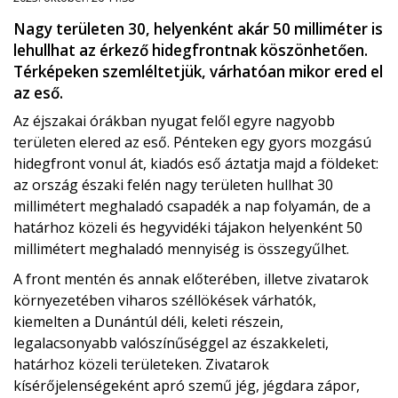
Nagy területen 30, helyenként akár 50 milliméter is
lehullhat az érkező hidegfrontnak köszönhetően.
Térképeken szemléltetjük, várhatóan mikor ered el
az eső.
Az éjszakai órákban nyugat felől egyre nagyobb
területen elered az eső. Pénteken egy gyors mozgású
hidegfront vonul át, kiadós eső áztatja majd a földeket:
az ország északi felén nagy területen hullhat 30
millimétert meghaladó csapadék a nap folyamán, de a
határhoz közeli és hegyvidéki tájakon helyenként 50
millimétert meghaladó mennyiség is összegyűlhet.
A front mentén és annak előterében, illetve zivatarok
környezetében viharos széllökések várhatók,
kiemelten a Dunántúl déli, keleti részein,
legalacsonyabb valószínűséggel az északkeleti,
határhoz közeli területeken. Zivatarok
kísérőjelenségeként apró szemű jég, jégdara zápor,