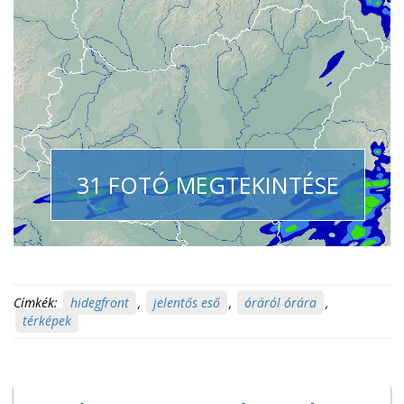
31 FOTÓ MEGTEKINTÉSE
Címkék:
hidegfront
,
jelentős eső
,
óráról órára
,
térképek