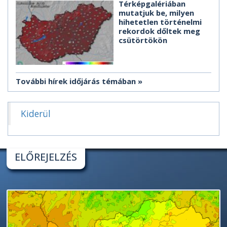
Térképgalériában
mutatjuk be, milyen
hihetetlen történelmi
rekordok dőltek meg
csütörtökön
További hírek időjárás témában
Kiderül
ELŐREJELZÉS