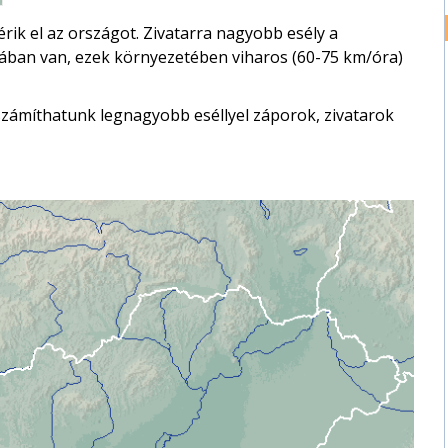
érik el az országot. Zivatarra nagyobb esély a
ában van, ezek környezetében viharos (60-75 km/óra)
zámíthatunk legnagyobb eséllyel záporok, zivatarok