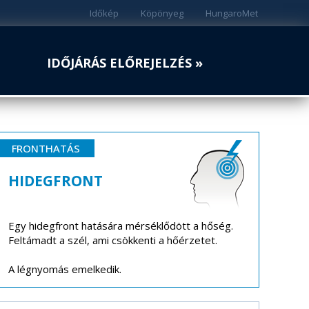
Időkép
Köpönyeg
HungaroMet
IDŐJÁRÁS ELŐREJELZÉS »
FRONTHATÁS
HIDEGFRONT
Egy hidegfront hatására mérséklődött a hőség.
Feltámadt a szél, ami csökkenti a hőérzetet.
A légnyomás emelkedik.