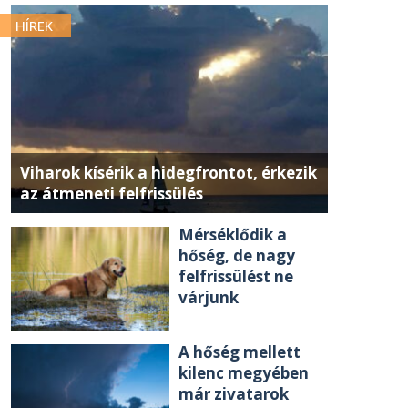
HÍREK
Viharok kísérik a hidegfrontot, érkezik
az átmeneti felfrissülés
Mérséklődik a
hőség, de nagy
felfrissülést ne
várjunk
A hőség mellett
kilenc megyében
már zivatarok