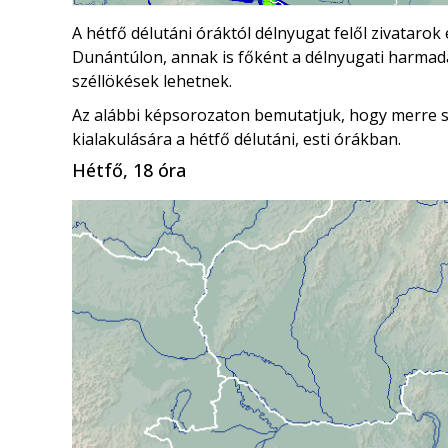
A hétfő délutáni óráktól délnyugat felől zivatarok 
Dunántúlon, annak is főként a délnyugati harmad
széllökések lehetnek.
Az alábbi képsorozaton bemutatjuk, hogy merre s
kialakulására a hétfő délutáni, esti órákban.
Hétfő, 18 óra