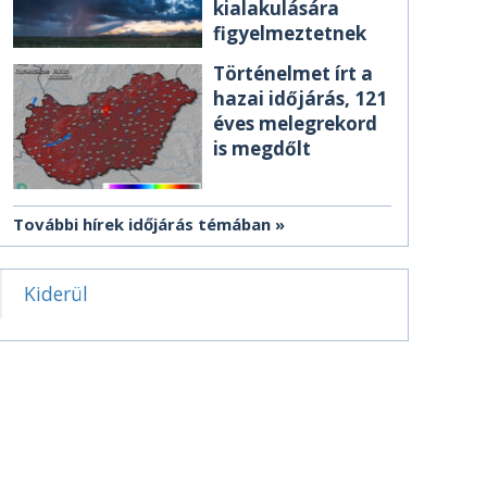
kialakulására
figyelmeztetnek
Történelmet írt a
hazai időjárás, 121
éves melegrekord
is megdőlt
További hírek időjárás témában
Kiderül