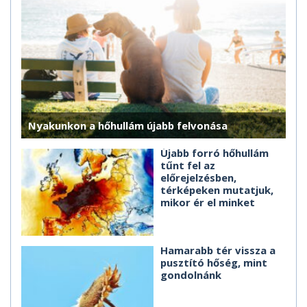
Nyakunkon a hőhullám újabb felvonása
Újabb forró hőhullám
tűnt fel az
előrejelzésben,
térképeken mutatjuk,
mikor ér el minket
Hamarabb tér vissza a
pusztító hőség, mint
gondolnánk