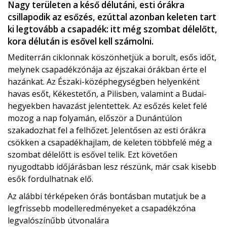
Nagy területen a késő délutáni, esti órákra
csillapodik az esőzés, ezúttal azonban keleten tart
ki legtovább a csapadék: itt még szombat délelőtt,
kora délután is esővel kell számolni.
Mediterrán ciklonnak köszönhetjük a borult, esős időt,
melynek csapadékzónája az éjszakai órákban érte el
hazánkat. Az Északi-középhegységben helyenként
havas esőt, Kékestetőn, a Pilisben, valamint a Budai-
hegyekben havazást jelentettek. Az esőzés kelet felé
mozog a nap folyamán, először a Dunántúlon
szakadozhat fel a felhőzet. Jelentősen az esti órákra
csökken a csapadékhajlam, de keleten többfelé még a
szombat délelőtt is esővel telik. Ezt követően
nyugodtabb időjárásban lesz részünk, már csak kisebb
esők fordulhatnak elő.
Az alábbi térképeken órás bontásban mutatjuk be a
legfrissebb modelleredményeket a csapadékzóna
legvalószínűbb útvonalára