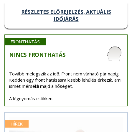
RÉSZLETES ELŐREJELZÉS, AKTUÁLIS
IDŐJÁRÁS
FRONTHATÁS
NINCS
FRONTHATÁS
Tovább melegszik az idő. Front nem várható pár napig.
Kedden egy front hatásásra kisebb lehűlés érkezik, ami
ismét mérsékli majd a hőséget.
A légnyomás csökken.
HÍREK