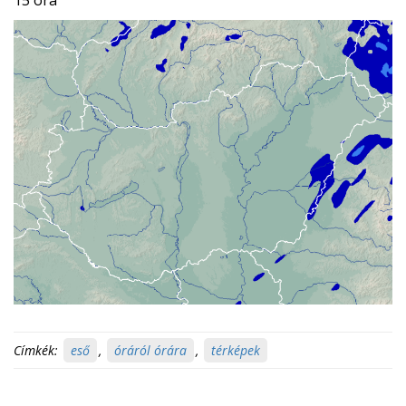
15 óra
Címkék:
eső
,
óráról órára
,
térképek