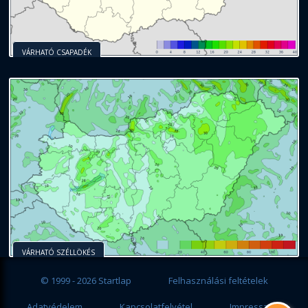
VÁRHATÓ CSAPADÉK
VÁRHATÓ SZÉLLÖKÉS
© 1999 - 2026 Startlap
Felhasználási feltételek
Adatvédelem
Kapcsolatfelvétel
Impresszum