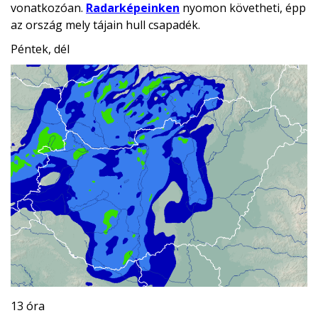
vonatkozóan.
Radarképeinken
nyomon követheti, épp
az ország mely tájain hull csapadék.
Péntek, dél
13 óra