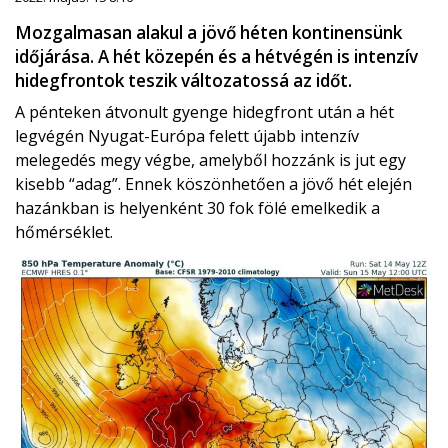
Mozgalmasan alakul a jövő héten kontinensünk
időjárása. A hét közepén és a hétvégén is intenzív
hidegfrontok teszik változatossá az időt.
A pénteken átvonult gyenge hidegfront után a hét
legvégén Nyugat-Európa felett újabb intenzív
melegedés megy végbe, amelyből hozzánk is jut egy
kisebb “adag”. Ennek köszönhetően a jövő hét elején
hazánkban is helyenként 30 fok fölé emelkedik a
hőmérséklet.