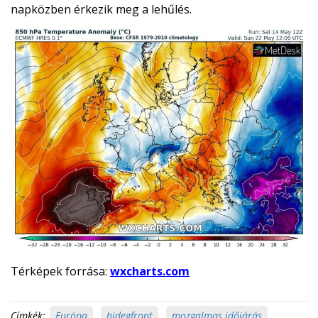
napközben érkezik meg a lehűlés.
Térképek forrása:
wxcharts.com
Címkék:
Európa
,
hidegfront
,
mozgalmas időjárás