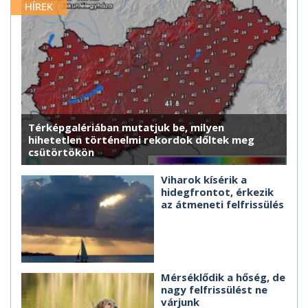
HÍREK
Térképgalériában mutatjuk be, milyen
hihetetlen történelmi rekordok dőltek meg
csütörtökön
Viharok kísérik a
hidegfrontot, érkezik
az átmeneti felfrissülés
Mérséklődik a hőség, de
nagy felfrissülést ne
várjunk