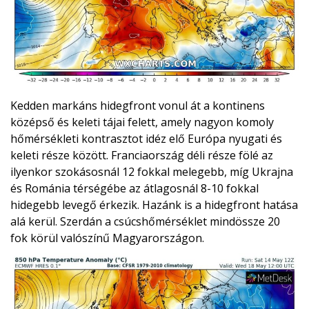
Kedden markáns hidegfront vonul át a kontinens
középső és keleti tájai felett, amely nagyon komoly
hőmérsékleti kontrasztot idéz elő Európa nyugati és
keleti része között. Franciaország déli része fölé az
ilyenkor szokásosnál 12 fokkal melegebb, míg Ukrajna
és Románia térségébe az átlagosnál 8-10 fokkal
hidegebb levegő érkezik. Hazánk is a hidegfront hatása
alá kerül. Szerdán a csúcshőmérséklet mindössze 20
fok körül valószínű Magyarországon.