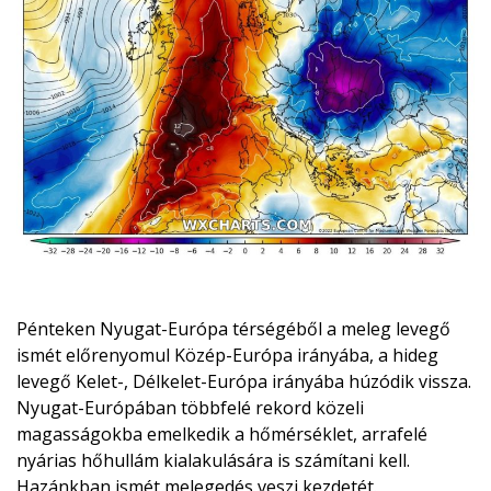
Pénteken Nyugat-Európa térségéből a meleg levegő
ismét előrenyomul Közép-Európa irányába, a hideg
levegő Kelet-, Délkelet-Európa irányába húzódik vissza.
Nyugat-Európában többfelé rekord közeli
magasságokba emelkedik a hőmérséklet, arrafelé
nyárias hőhullám kialakulására is számítani kell.
Hazánkban ismét melegedés veszi kezdetét.