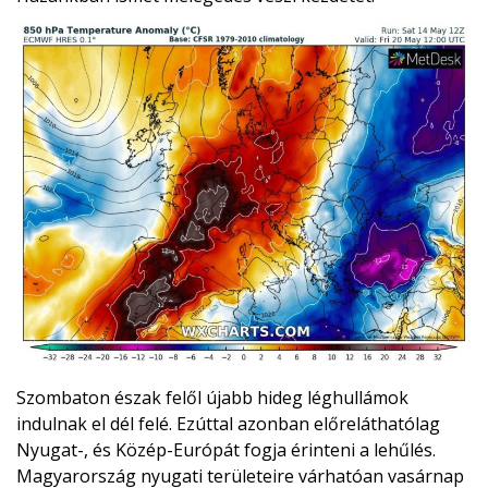
Szombaton észak felől újabb hideg léghullámok
indulnak el dél felé. Ezúttal azonban előreláthatólag
Nyugat-, és Közép-Európát fogja érinteni a lehűlés.
Magyarország nyugati területeire várhatóan vasárnap