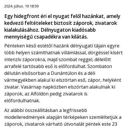
2024. július. 19 18:59
Egy hidegfront éri el nyugat felől hazánkat, amely
kedvező feltételeket biztosít záporok, zivatarok
kialakulásához. Délnyugaton kiadósabb
mennyiségű csapadékra van kilátás.
Pénteken késő estétől hazánk délnyugati tájain egyre
több helyen számíthatnak villámlással, dörgéssel kísért
intenzív záporokra, majd szombat reggel, délelőtt
arrafelé tartósabb eső is előfordulhat. Szombaton
délután elsősorban a Dunántúlon és a déli
vármegyékben alakul ki elszórtan eső, zápor, helyként
zivatar. Vasárnap napközben elszórtan alakulnak ki
záporok, az Alföldön pedig zivatarok is
előfordulhatnak.
Az alábbi összeállításban a legfrissebb
modelleredmények alapján térképeken szemléltetjük a
záporok, zivatarok várható útvonalát péntek este 23