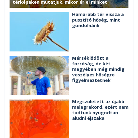
térképeken mutatjuk, mikor ér el minket
Hamarabb tér vissza a
pusztító hőség, mint
gondolnánk
Mérséklődött a
forróság, de két
megyében még mindig
veszélyes hőségre
figyelmeztetnek
Megszületett az újabb
melegrekord, ezért nem
tudtunk nyugodtan
aludni éjszaka