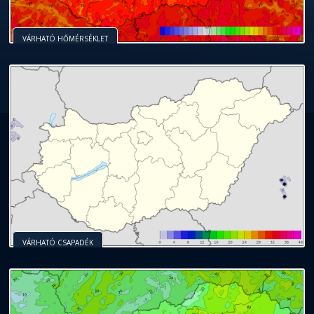
VÁRHATÓ HŐMÉRSÉKLET
VÁRHATÓ CSAPADÉK