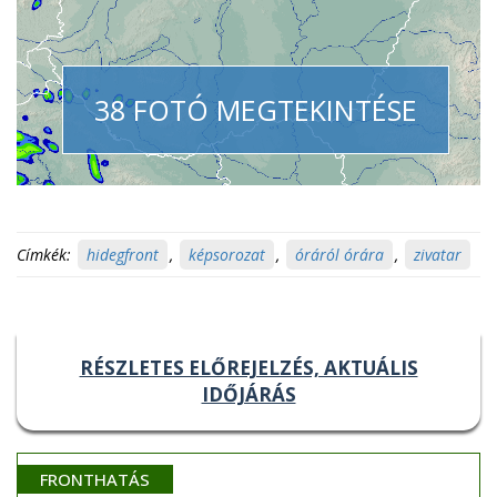
38 FOTÓ MEGTEKINTÉSE
Címkék:
hidegfront
,
képsorozat
,
óráról órára
,
zivatar
RÉSZLETES ELŐREJELZÉS, AKTUÁLIS
IDŐJÁRÁS
FRONTHATÁS