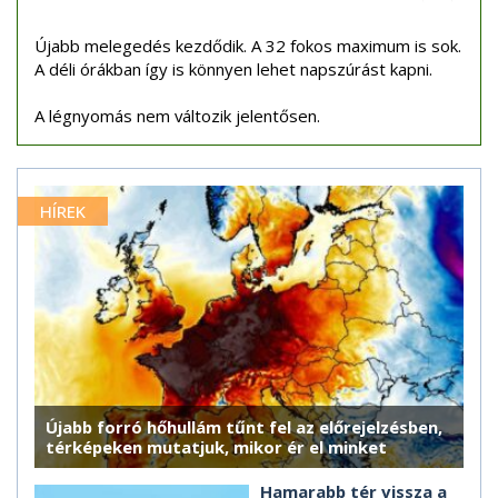
Újabb melegedés kezdődik. A 32 fokos maximum is sok.
A déli órákban így is könnyen lehet napszúrást kapni.
A légnyomás nem változik jelentősen.
HÍREK
Újabb forró hőhullám tűnt fel az előrejelzésben,
térképeken mutatjuk, mikor ér el minket
Hamarabb tér vissza a