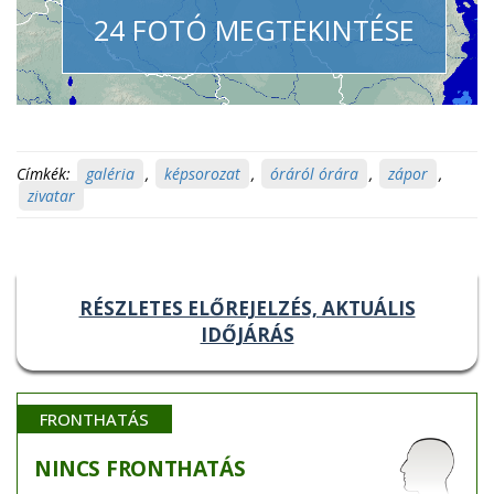
24 FOTÓ MEGTEKINTÉSE
Címkék:
galéria
,
képsorozat
,
óráról órára
,
zápor
,
zivatar
RÉSZLETES ELŐREJELZÉS, AKTUÁLIS
IDŐJÁRÁS
FRONTHATÁS
NINCS
FRONTHATÁS