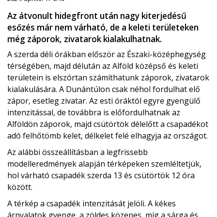
Az átvonult hidegfront után nagy kiterjedésű
esőzés már nem várható, de a keleti területeken
még záporok, zivatarok kialakulhatnak.
A szerda déli órákban először az Északi-középhegység
térségében, majd délután az Alföld középső és keleti
területein is elszórtan számíthatunk záporok, zivatarok
kialakulására. A Dunántúlon csak néhol fordulhat elő
zápor, esetleg zivatar. Az esti óráktól egyre gyengülő
intenzitással, de továbbra is előfordulhatnak az
Alföldön záporok, majd csütörtök délelőtt a csapadékot
adó felhőtömb kelet, délkelet felé elhagyja az országot.
Az alábbi összeállításban a legfrissebb
modelleredmények alapján térképeken szemléltetjük,
hol várható csapadék szerda 13 és csütörtök 12 óra
között.
A térkép a csapadék intenzitását jelöli. A kékes
árnyalatok gyenge, a zöldes közepes, míg a sárga és