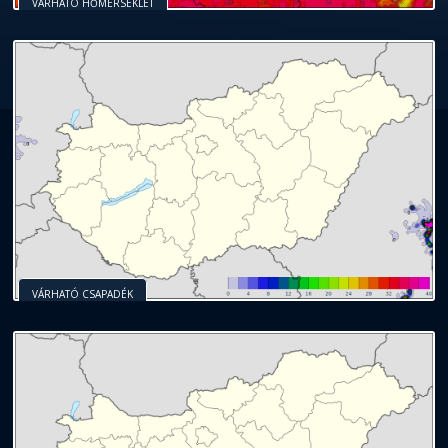
VÁRHATÓ HŐMÉRSÉKLET
VÁRHATÓ CSAPADÉK