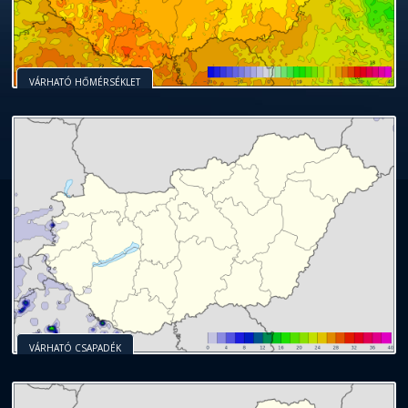
VÁRHATÓ HŐMÉRSÉKLET
VÁRHATÓ CSAPADÉK