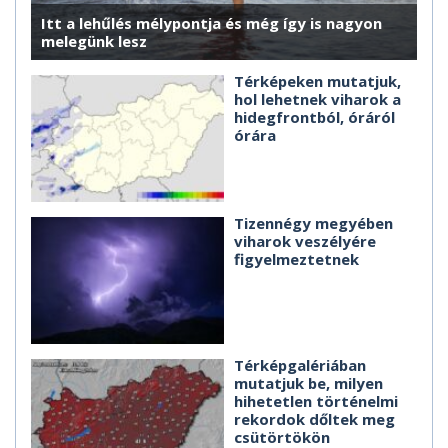
Itt a lehűlés mélypontja és még így is nagyon
melegünk lesz
Térképeken mutatjuk,
hol lehetnek viharok a
hidegfrontból, óráról
órára
Tizennégy megyében
viharok veszélyére
figyelmeztetnek
Térképgalériában
mutatjuk be, milyen
hihetetlen történelmi
rekordok dőltek meg
csütörtökön