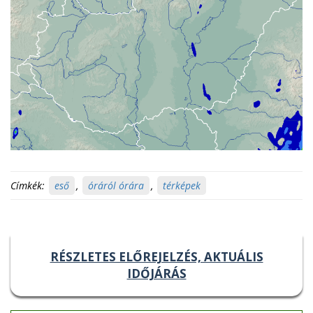
Címkék:
eső
,
óráról órára
,
térképek
RÉSZLETES ELŐREJELZÉS, AKTUÁLIS
IDŐJÁRÁS