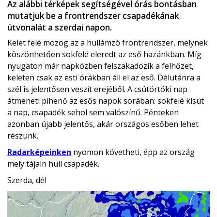
Az alábbi térképek segítségével órás bontásban
mutatjuk be a frontrendszer csapadékának
útvonalát a szerdai napon.
Kelet felé mozog az a hullámzó frontrendszer, melynek
köszönhetően sokfelé eleredt az eső hazánkban. Míg
nyugaton már napközben felszakadozik a felhőzet,
keleten csak az esti órákban áll el az eső. Délutánra a
szél is jelentősen veszít erejéből. A csütörtöki nap
átmeneti pihenő az esős napok sorában: sokfelé kisüt
a nap, csapadék sehol sem valószínű. Pénteken
azonban újabb jelentős, akár országos esőben lehet
részünk.
Radarképeinken
nyomon követheti, épp az ország
mely tájain hull csapadék.
Szerda, dél