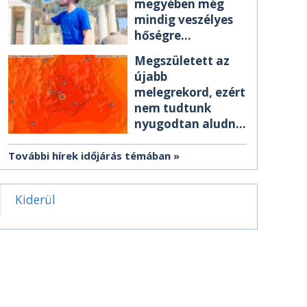
megyében még
mindig veszélyes
hőségre
figyelmeztetnek
Megszületett az
újabb
melegrekord, ezért
nem tudtunk
nyugodtan aludni
éjszaka
További hírek időjárás témában
Kiderül