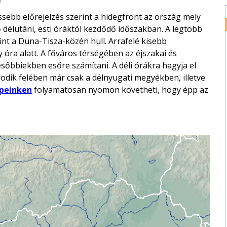
sebb előrejelzés szerint a hidegfront az ország mely
 délutáni, esti óráktól kezdődő időszakban. A legtöbb
int a Duna-Tisza-közén hull. Arrafelé kisebb
 óra alatt. A főváros térségében az éjszakai és
ésőbbiekben esőre számítani. A déli órákra hagyja el
dik felében már csak a délnyugati megyékben, illetve
peinken
folyamatosan nyomon követheti, hogy épp az