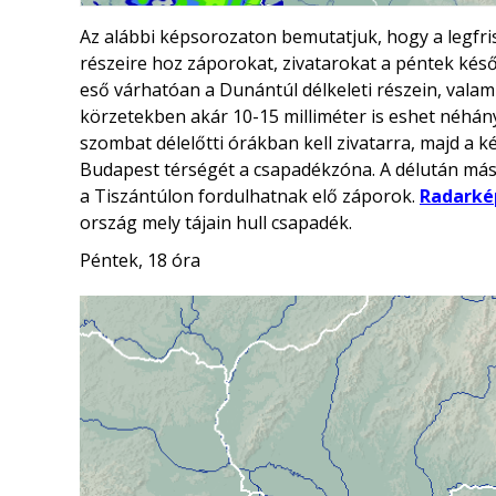
Az alábbi képsorozaton bemutatjuk, hogy a legfris
részeire hoz záporokat, zivatarokat a péntek késő
eső várhatóan a Dunántúl délkeleti részein, valam
körzetekben akár 10-15 milliméter is eshet néhány
szombat délelőtti órákban kell zivatarra, majd a k
Budapest térségét a csapadékzóna. A délután máso
a Tiszántúlon fordulhatnak elő záporok.
Radarké
ország mely tájain hull csapadék.
Péntek, 18 óra