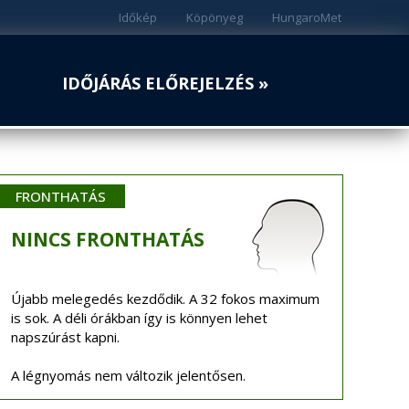
Időkép
Köpönyeg
HungaroMet
IDŐJÁRÁS ELŐREJELZÉS »
FRONTHATÁS
NINCS
FRONTHATÁS
Újabb melegedés kezdődik. A 32 fokos maximum
is sok. A déli órákban így is könnyen lehet
napszúrást kapni.
A légnyomás nem változik jelentősen.