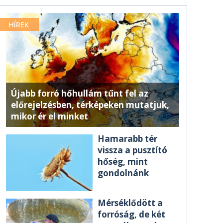
HÍREK
Újabb forró hőhullám tűnt fel az
előrejelzésben, térképeken mutatjuk,
mikor ér el minket
Hamarabb tér
vissza a pusztító
hőség, mint
gondolnánk
Mérséklődött a
forróság, de két