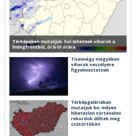
Térképeken mutatjuk, hol lehetnek viharok a
hidegfrontból, óráról órára
Tizennégy megyében
viharok veszélyére
figyelmeztetnek
Térképgalériában
mutatjuk be, milyen
hihetetlen történelmi
rekordok dőltek meg
csütörtökön