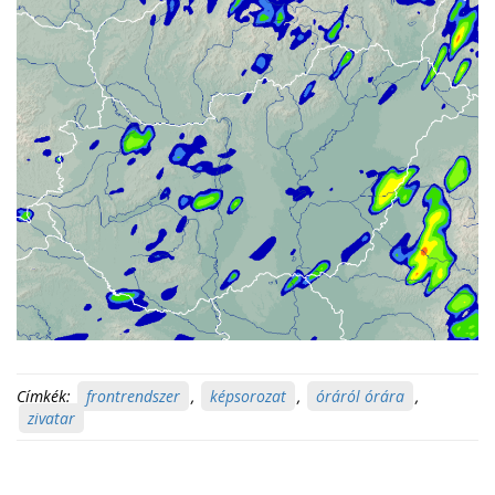
Címkék:
frontrendszer
,
képsorozat
,
óráról órára
,
zivatar