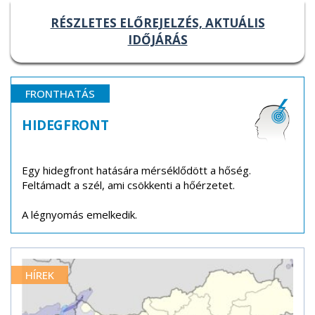
RÉSZLETES ELŐREJELZÉS, AKTUÁLIS
IDŐJÁRÁS
FRONTHATÁS
HIDEGFRONT
Egy hidegfront hatására mérséklődött a hőség.
Feltámadt a szél, ami csökkenti a hőérzetet.
A légnyomás emelkedik.
HÍREK