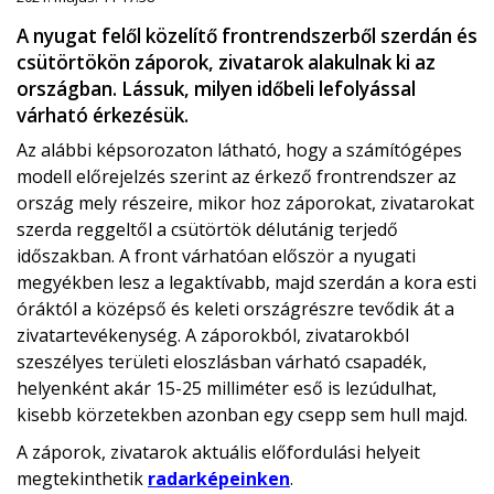
A nyugat felől közelítő frontrendszerből szerdán és
csütörtökön záporok, zivatarok alakulnak ki az
országban. Lássuk, milyen időbeli lefolyással
várható érkezésük.
Az alábbi képsorozaton látható, hogy a számítógépes
modell előrejelzés szerint az érkező frontrendszer az
ország mely részeire, mikor hoz záporokat, zivatarokat
szerda reggeltől a csütörtök délutánig terjedő
időszakban. A front várhatóan először a nyugati
megyékben lesz a legaktívabb, majd szerdán a kora esti
óráktól a középső és keleti országrészre tevődik át a
zivatartevékenység. A záporokból, zivatarokból
szeszélyes területi eloszlásban várható csapadék,
helyenként akár 15-25 milliméter eső is lezúdulhat,
kisebb körzetekben azonban egy csepp sem hull majd.
A záporok, zivatarok aktuális előfordulási helyeit
megtekinthetik
radarképeinken
.