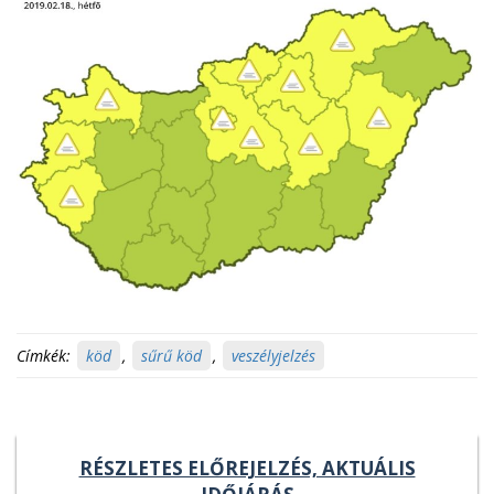
Címkék:
köd
,
sűrű köd
,
veszélyjelzés
RÉSZLETES ELŐREJELZÉS, AKTUÁLIS