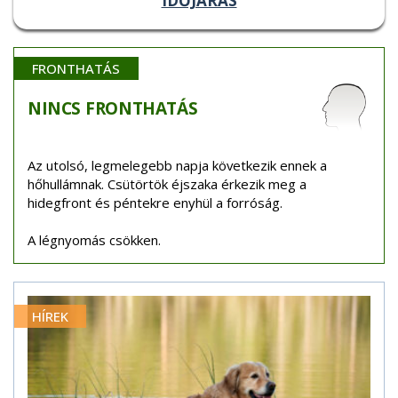
IDŐJÁRÁS
FRONTHATÁS
NINCS
FRONTHATÁS
Az utolsó, legmelegebb napja következik ennek a
hőhullámnak. Csütörtök éjszaka érkezik meg a
hidegfront és péntekre enyhül a forróság.
A légnyomás csökken.
HÍREK