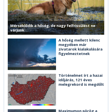
Mérséklődik a hőség, de nagy felfrissülést ne
várjunk
A hőség mellett kilenc
megyében már
zivatarok kialakulására
figyelmeztetnek
Történelmet írt a hazai
időjárás, 121 éves
melegrekord is megdőlt
Maximumon pörög a