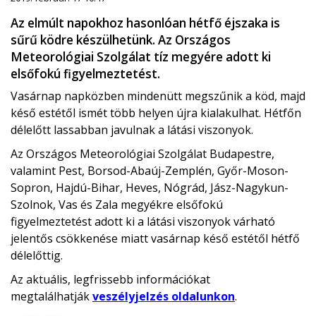
Az elmúlt napokhoz hasonlóan hétfő éjszaka is
sűrű ködre készülhetünk. Az Országos
Meteorológiai Szolgálat tíz megyére adott ki
elsőfokú figyelmeztetést.
Vasárnap napközben mindenütt megszűnik a köd, majd
késő estétől ismét több helyen újra kialakulhat. Hétfőn
délelőtt lassabban javulnak a látási viszonyok.
Az Országos Meteorológiai Szolgálat Budapestre,
valamint Pest, Borsod-Abaúj-Zemplén, Győr-Moson-
Sopron, Hajdú-Bihar, Heves, Nógrád, Jász-Nagykun-
Szolnok, Vas és Zala megyékre elsőfokú
figyelmeztetést adott ki a látási viszonyok várható
jelentős csökkenése miatt vasárnap késő estétől hétfő
délelőttig.
Az aktuális, legfrissebb információkat
megtalálhatják
veszélyjelzés oldalunkon
.