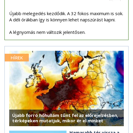
Újabb melegedés kezdődik. A 32 fokos maximum is sok.
A déli órákban így is könnyen lehet napszúrást kapni.
A légnyomás nem változik jelentősen.
HÍREK
Újabb forró hőhullám tűnt fel az előrejelzésben,
térképeken mutatjuk, mikor ér el minket
Hamarabb tér vissza a