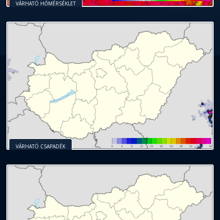
VÁRHATÓ HŐMÉRSÉKLET
VÁRHATÓ CSAPADÉK