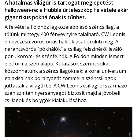
A hatalmas világűr is tartogat meglepetést
halloween-re: a Hubble űrteleszkóp felvétele akár
gigantikus pókhálónak is tűnhet.
A felvétel a Földhöz legközelebb eső széncsillag, a
tőlünk mintegy 400 fényévnyire található, CW Leonis
elnevezésű vörös óriás haldoklását örökíti meg. A
narancsvörös “pókhálók” a csillag felszínéről leváló
por-, korom- és szénfelhők. A Földön minden ismert
életforma szén alapú. Kutatások szerint sokat
köszönhetünk a széncsillagoknak: a korai univerzum
galaxisainak poranyagát zömmel a széncsillagok
juttatták a világűrbe. A CW Leonis csillagról származó
szén szintén nyersanyagot biztosít majd a jövőbeli
csillagok és bolygók kialakulásához.