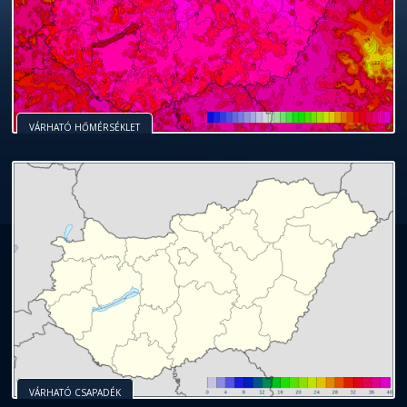
VÁRHATÓ HŐMÉRSÉKLET
VÁRHATÓ CSAPADÉK