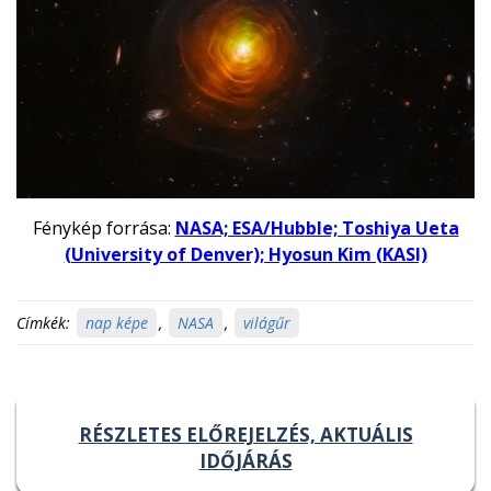
Fénykép forrása:
NASA; ESA/Hubble; Toshiya Ueta
(University of Denver); Hyosun Kim (KASI)
Címkék:
nap képe
,
NASA
,
világűr
RÉSZLETES ELŐREJELZÉS, AKTUÁLIS
IDŐJÁRÁS