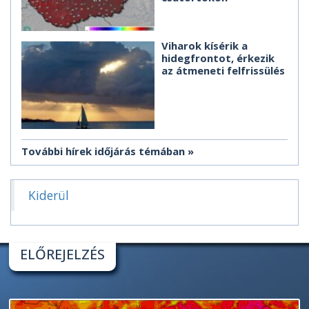
Viharok kísérik a
hidegfrontot, érkezik
az átmeneti felfrissülés
További hírek időjárás témában
Kiderül
ELŐREJELZÉS