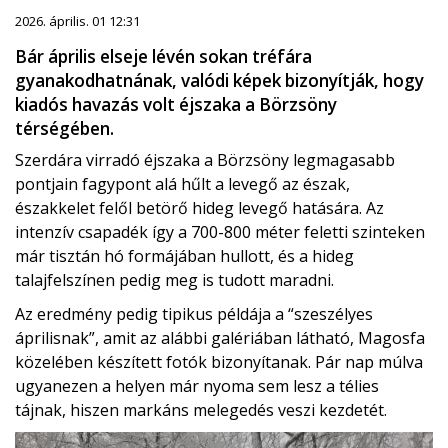
2026. április. 01 12:31
Bár április elseje lévén sokan tréfára
gyanakodhatnának, valódi képek bizonyítják, hogy
kiadós havazás volt éjszaka a Börzsöny
térségében.
Szerdára virradó éjszaka a Börzsöny legmagasabb
pontjain fagypont alá hűlt a levegő az észak,
északkelet felől betörő hideg levegő hatására. Az
intenzív csapadék így a 700-800 méter feletti szinteken
már tisztán hó formájában hullott, és a hideg
talajfelszínen pedig meg is tudott maradni.
Az eredmény pedig tipikus példája a “szeszélyes
áprilisnak”, amit az alábbi galériában látható, Magosfa
közelében készített fotók bizonyítanak. Pár nap múlva
ugyanezen a helyen már nyoma sem lesz a télies
tájnak, hiszen markáns melegedés veszi kezdetét.