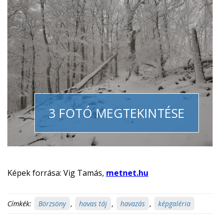
3 FOTÓ MEGTEKINTÉSE
Képek forrása: Vig Tamás,
metnet.hu
Címkék:
Börzsöny
,
havas táj
,
havazás
,
képgaléria