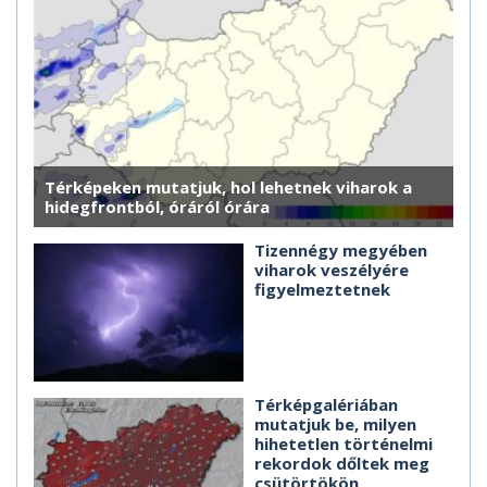
Térképeken mutatjuk, hol lehetnek viharok a
hidegfrontból, óráról órára
Tizennégy megyében
viharok veszélyére
figyelmeztetnek
Térképgalériában
mutatjuk be, milyen
hihetetlen történelmi
rekordok dőltek meg
csütörtökön