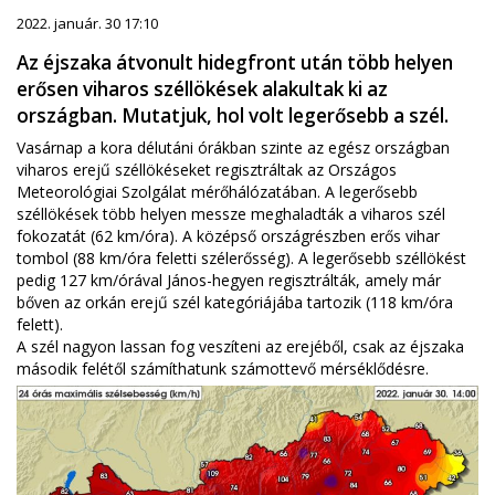
2022. január. 30 17:10
Az éjszaka átvonult hidegfront után több helyen
erősen viharos széllökések alakultak ki az
országban. Mutatjuk, hol volt legerősebb a szél.
Vasárnap a kora délutáni órákban szinte az egész országban
viharos erejű széllökéseket regisztráltak az Országos
Meteorológiai Szolgálat mérőhálózatában. A legerősebb
széllökések több helyen messze meghaladták a viharos szél
fokozatát (62 km/óra). A középső országrészben erős vihar
tombol (88 km/óra feletti szélerősség). A legerősebb széllökést
pedig 127 km/órával János-hegyen regisztrálták, amely már
bőven az orkán erejű szél kategóriájába tartozik (118 km/óra
felett).
A szél nagyon lassan fog veszíteni az erejéből, csak az éjszaka
második felétől számíthatunk számottevő mérséklődésre.