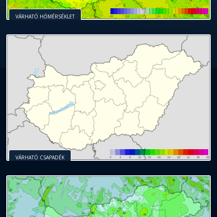
VÁRHATÓ HŐMÉRSÉKLET
VÁRHATÓ CSAPADÉK