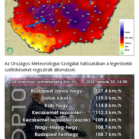
Az Országos Meteorológiai Szolgálat hálózatában a legerősebb
széllökéseket regisztrált állomások: