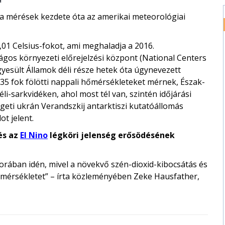
a mérések kezdete óta az amerikai meteorológiai
7,01 Celsius-fokot, ami meghaladja a 2016.
gos környezeti előrejelzési központ (National Centers
gyesült Államok déli része hetek óta úgynevezett
35 fok fölötti nappali hőmérsékleteket mérnek, Észak-
li-sarkvidéken, ahol most tél van, szintén időjárási
geti ukrán Verandszkij antarktiszi kutatóállomás
t jelent.
és az
El Nino
légköri jelenség erősödésének
sorában idén, mivel a növekvő szén-dioxid-kibocsátás és
mérsékletet” – írta közleményében Zeke Hausfather,