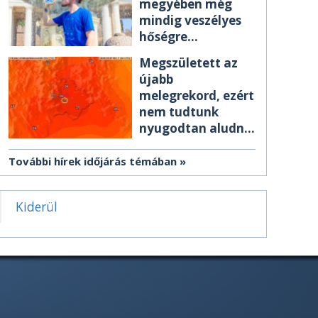
megyében még
mindig veszélyes
hőségre
figyelmeztetnek
Megszületett az
újabb
melegrekord, ezért
nem tudtunk
nyugodtan aludni
éjszaka
További hírek időjárás témában
Kiderül