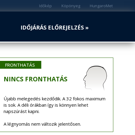
Időkép
Köpönyeg
HungaroMet
IDŐJÁRÁS ELŐREJELZÉS »
FRONTHATÁS
NINCS
FRONTHATÁS
Újabb melegedés kezdődik. A 32 fokos maximum
is sok. A déli órákban így is könnyen lehet
napszúrást kapni.
A légnyomás nem változik jelentősen.