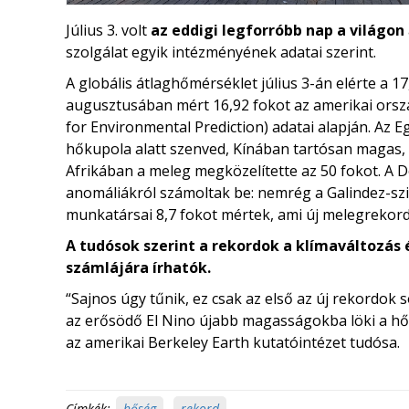
Július 3. volt
az eddigi legforróbb nap a világon
szolgálat egyik intézményének adatai szerint.
A globális átlaghőmérséklet július 3-án elérte a 1
augusztusában mért 16,92 fokot az amerikai orszá
for Environmental Prediction) adatai alapján. Az E
hőkupola alatt szenved, Kínában tartósan magas, 
Afrikában a meleg megközelítette az 50 fokot. A Dé
anomáliákról számoltak be: nemrég a Galindez-szi
munkatársai 8,7 fokot mértek, ami új melegrekordo
A tudósok szerint a rekordok a klímaváltozás 
számlájára írhatók.
“Sajnos úgy tűnik, ez csak az első az új rekordok 
az erősödő El Nino újabb magasságokba löki a hő
az amerikai Berkeley Earth kutatóintézet tudósa.
Címkék:
hőség
,
rekord