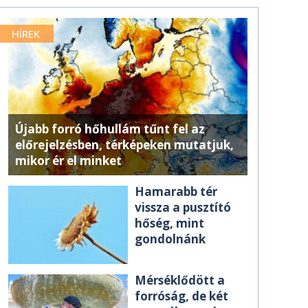
HÍREK
Újabb forró hőhullám tűnt fel az
előrejelzésben, térképeken mutatjuk,
mikor ér el minket
Hamarabb tér
vissza a pusztító
hőség, mint
gondolnánk
Mérséklődött a
forróság, de két