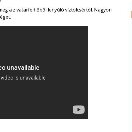
eg a zivatarfelhőből lenyúló víztölcsértől. Nagyon
séget.