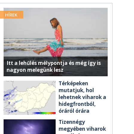
HÍREK
Itt a lehűlés mélypontja és még így is
nagyon melegünk lesz
Térképeken
mutatjuk, hol
lehetnek viharok a
hidegfrontból,
óráról órára
Tizennégy
megyében viharok