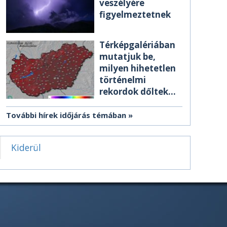
veszélyére
figyelmeztetnek
Térképgalériában
mutatjuk be,
milyen hihetetlen
történelmi
rekordok dőltek
meg csütörtökön
További hírek időjárás témában
Kiderül