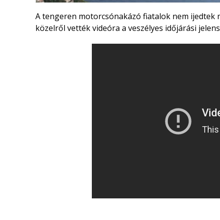
A tengeren motorcsónakázó fiatalok nem ijedtek m
közelről vették videóra a veszélyes időjárási jelen