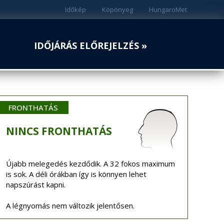
Időkép
Köpönyeg
HungaroMet
IDŐJÁRÁS ELŐREJELZÉS »
FRONTHATÁS
NINCS
FRONTHATÁS
Újabb melegedés kezdődik. A 32 fokos maximum
is sok. A déli órákban így is könnyen lehet
napszúrást kapni.
A légnyomás nem változik jelentősen.