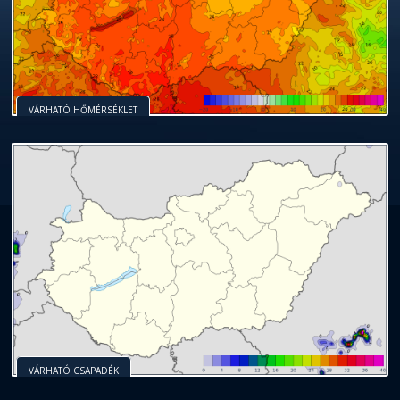
VÁRHATÓ HŐMÉRSÉKLET
VÁRHATÓ CSAPADÉK