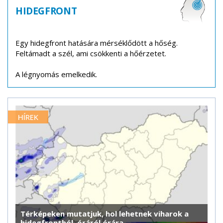
HIDEGFRONT
Egy hidegfront hatására mérséklődött a hőség.
Feltámadt a szél, ami csökkenti a hőérzetet.
A légnyomás emelkedik.
HÍREK
Térképeken mutatjuk, hol lehetnek viharok a
hidegfrontból, óráról órára