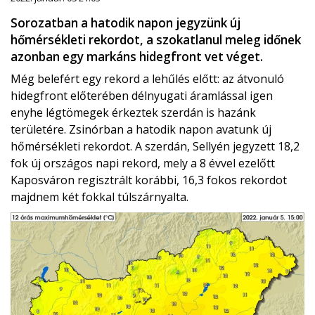
Sorozatban a hatodik napon jegyzünk új
hőmérsékleti rekordot, a szokatlanul meleg időnek
azonban egy markáns hidegfront vet véget.
Még belefért egy rekord a lehűlés előtt: az átvonuló
hidegfront előterében délnyugati áramlással igen
enyhe légtömegek érkeztek szerdán is hazánk
területére. Zsinórban a hatodik napon avatunk új
hőmérsékleti rekordot. A szerdán, Sellyén jegyzett 18,2
fok új országos napi rekord, mely a 8 évvel ezelőtt
Kaposváron regisztrált korábbi, 16,3 fokos rekordot
majdnem két fokkal túlszárnyalta.