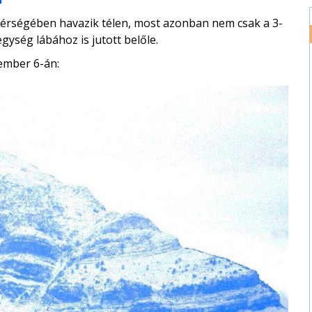
térségében havazik télen, most azonban nem csak a 3-
ység lábához is jutott belőle.
cember 6-án: