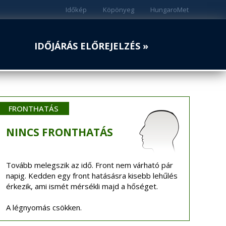
Időkép
Köpönyeg
HungaroMet
IDŐJÁRÁS ELŐREJELZÉS »
FRONTHATÁS
NINCS
FRONTHATÁS
Tovább melegszik az idő. Front nem várható pár
napig. Kedden egy front hatásásra kisebb lehűlés
érkezik, ami ismét mérsékli majd a hőséget.
A légnyomás csökken.