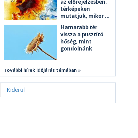
az előrejelzésben,
térképeken
mutatjuk, mikor ér
el minket
Hamarabb tér
vissza a pusztító
hőség, mint
gondolnánk
További hírek időjárás témában
Kiderül