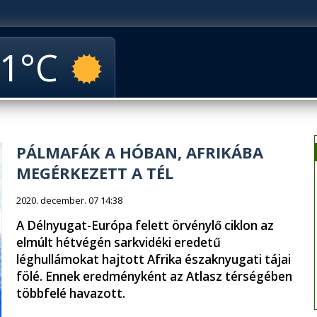
1
PÁLMAFÁK A HÓBAN, AFRIKÁBA
MEGÉRKEZETT A TÉL
2020. december. 07 14:38
A Délnyugat-Európa felett örvénylő ciklon az
elmúlt hétvégén sarkvidéki eredetű
léghullámokat hajtott Afrika északnyugati tájai
fölé. Ennek eredményként az Atlasz térségében
többfelé havazott.