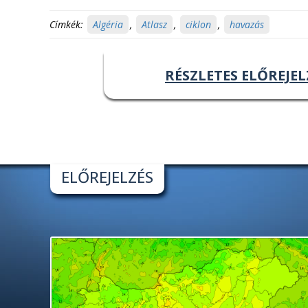
Címkék:
Algéria
,
Atlasz
,
ciklon
,
havazás
RÉSZLETES ELŐREJEL
ELŐREJELZÉS