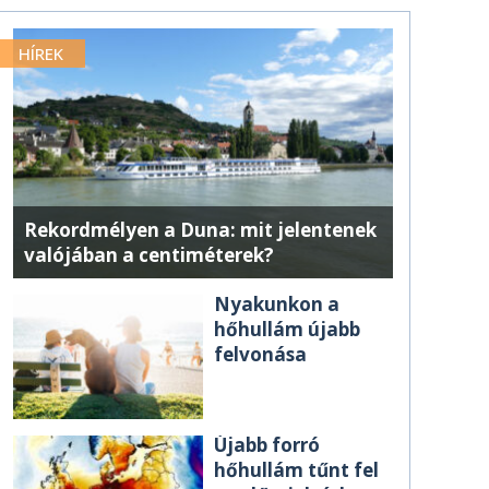
HÍREK
Rekordmélyen a Duna: mit jelentenek
valójában a centiméterek?
Nyakunkon a
hőhullám újabb
felvonása
Újabb forró
hőhullám tűnt fel