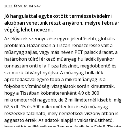
2022. február. 04 6:47
Jó hangulattal egybekötött természetvédelmi
akcióban vehetünk részt a nyáron, melyre február
végéig lehet nevezni.
Az élővizek szennyezése egyre jelentősebb, globális
probléma. Hazánkban a Tiszán rendszeressé vált a
műanyag zajlás, vagy más néven PET palack áradat, a
határokon túlról érkező műanyag hulladék ilyenkor
tonnaszám önti el a Tisza felszínét, megdöbbentő és
szomorú látványt nyújtva. A műanyag hulladék
aprózódásával egyre több a mikroműanyag is a
folyóban: vízminőségi vizsgálatok során kimutatták,
hogy a Tiszában köbméterenként 4,9 db 300
mikrométernél nagyobb, de 2 milliméternél kisebb, míg
62,5 db 15 és 300 mikrométer közé eső műanyag
részecske található, mely nemzetközi viszonylatban is
aggasztó érték. Az adatok alapján valószínűsíthető,