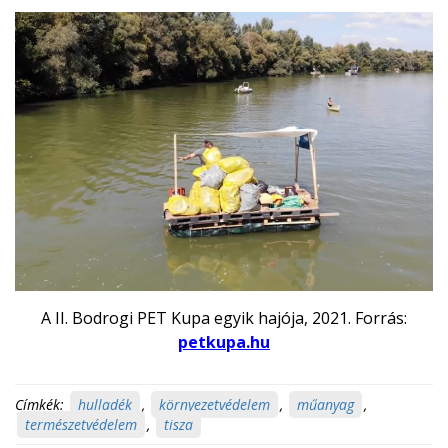
A II. Bodrogi PET Kupa egyik hajója, 2021. Forrás:
petkupa.hu
Címkék:
hulladék
,
környezetvédelem
,
műanyag
,
természetvédelem
,
tisza