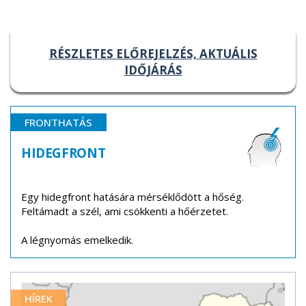
RÉSZLETES ELŐREJELZÉS, AKTUÁLIS
IDŐJÁRÁS
FRONTHATÁS
HIDEGFRONT
Egy hidegfront hatására mérséklődött a hőség.
Feltámadt a szél, ami csökkenti a hőérzetet.
A légnyomás emelkedik.
HÍREK