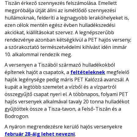
Tiszán érkező szennyezés felszámolása. Emellett
megpróbálja útját állni az ismétlődő szennyezési
hullámoknak, felderíti a legnagyobb lerakóhelyeket is,
ezen célok mentén egész évben hulladékszedési
akciókat, kiállításokat szervez. A legnépszerűbb
rendezvénye azonban kétségkívül a PET hajós verseny;
a szórakoztató természetvédelmi kihívást idén immár
10. alkalommal rendezik meg.
A versenyen a Tiszából származó hulladékokból
építenek hajót a csapatok, a
feltételeknek
megfelelő
hajók legénysége pedig máris PET Kalózzá avanzsál. A
kupát a legtöbb szemetet a vízből és a vízpartról
összegyűjtő csapat nyeri el. A többnapos, folyami PET
hajós versenyek alkalmával tavaly 20 tonna hulladékot
gyűjtöttek össze a Tisza-tavon, a Felső-Tiszán és a
Bodrogon.
A nyáron megrendezésre kerülő hajós versenyekre
február 28-áig lehet nevezni
.