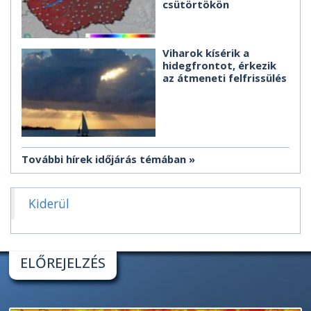
csütörtökön
Viharok kísérik a
hidegfrontot, érkezik
az átmeneti felfrissülés
További hírek időjárás témában
Kiderül
ELŐREJELZÉS