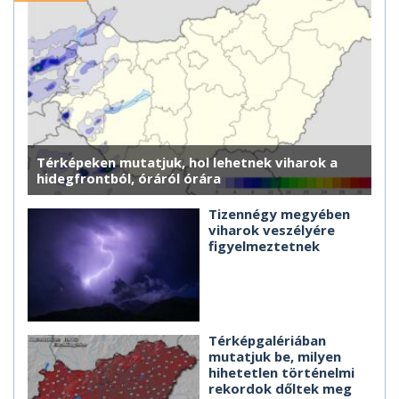
Térképeken mutatjuk, hol lehetnek viharok a
hidegfrontból, óráról órára
Tizennégy megyében
viharok veszélyére
figyelmeztetnek
Térképgalériában
mutatjuk be, milyen
hihetetlen történelmi
rekordok dőltek meg