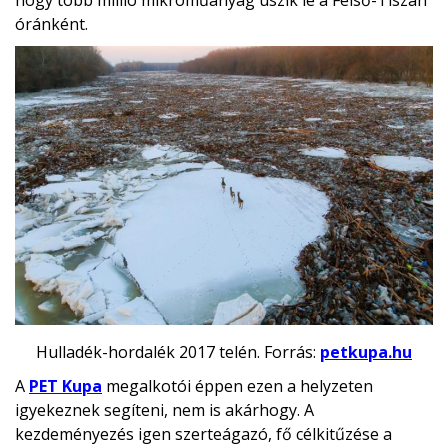
hogy több millió mikroműanyag úszik le a Felső-Tiszán
óránként.
Hulladék-hordalék 2017 telén. Forrás:
petkupa.hu
A
PET Kupa
megalkotói éppen ezen a helyzeten
igyekeznek segíteni, nem is akárhogy. A
kezdeményezés igen szerteágazó, fő célkitűzése a