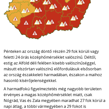
Pénteken az ország döntő részén 29 fok körüli vagy
feletti 24 órás középhőmérséklet valószínű. Déltől,
estig az Alföld déli felében kisebb valószínűséggel,
másutt elszórtan valószínű előfordulásuk elsősorban
az ország északkeleti harmadában, északon a maihoz
hasonló kísérőjelenségekkel.
A harmadfokú figyelmeztetés még nagyobb területen
érvényes a magas középhőmérséklet miatt, csak
Nógrád, Vas és Zala megyében maradhat 27 fok körül a
napi átlag, a többi vármegyében a 29 fokot is