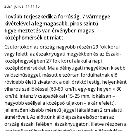
2024. július. 11 11:15
Tovább terjeszkedik a forróság, 7 vármegye
kivételével a legmagasabb, piros szintű
figyelmeztetés van érvényben magas
középhőmérséklet miatt.
Csütörtökön az ország nagyobb részén 29 fok körül
vagy felett, az északnyugati megyékben és az Északi-
középhegységben 27 fok körül alakul a napi
középhőmérséklet. Ma a délnyugati megyékben kisebb
valószínűséggel, másutt elszórtan fordulhatnak elő
rövidebb életű zivatarok a déli óráktól estig, helyenként
viharos széllökéssel (60-80 km/h, egy-egy helyen > 80
km/h), intenzív csapadékkal (15-25 mm, lokálisan –
nagyobb eséllyel a középső tájakon – akár efelett),
jellemzően kisebb méretű jéggel (általában 2 cm alatti
átmérővel). Az előttünk álló éjszaka elsősorban az
ország északi felében, északnyugaton, illetve részben a