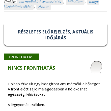
Címkék:
harmadfokú figyelmeztetés
,
hőhullám
,
magas
középhőmérséklet
,
zivatar
RÉSZLETES ELŐREJELZÉS, AKTUÁLIS
IDŐJÁRÁS
FRONTHATÁS
NINCS
FRONTHATÁS
Holnap érkezik egy hidegfront ami mérsékli a hőséget.
A front előtt zajló melegedésben a hő okozhat
egészségi kihívásokat.
A légnyomás csökken.