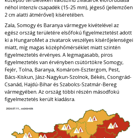
középső területeken valószínű zivatarok előfordulása
néhol intenzív csapadék (15-25 mm), jégeső (jellemzően
2 cm alatti átmérővel) kíséretében.
Zala, Somogy és Baranya vármegye kivételével az
egész ország területére elsőfokú figyelmeztetést adott
ki a HungaroMet a zivatarok veszélyes kísérőjelenségei
miatt, míg magas középhőmérséklet miatt szintén
figyelmeztetés érvényes. A legmagasabb, piros
figyelmeztetés van érvényben csütörtökre Somogy,
Fejér, Tolna, Baranya, Komárom-Esztergom, Pest,
Bács-Kiskun, Jász-Nagykun-Szolnok, Békés, Csongrád-
Csanád, Hajdú-Bihar és Szabolcs-Szatmár-Bereg
vármegyében. Az ország többi részén másodfokú
figyelmeztetés került kiadásra.