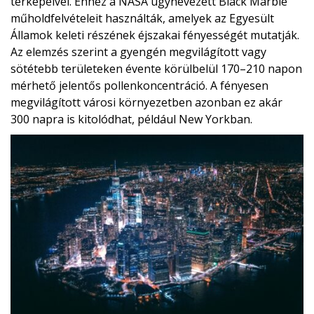
térképeivel. Ehhez a NASA úgynevezett Black Marble
műholdfelvételeit használták, amelyek az Egyesült
Államok keleti részének éjszakai fényességét mutatják.
Az elemzés szerint a gyengén megvilágított vagy
sötétebb területeken évente körülbelül 170–210 napon
mérhető jelentős pollenkoncentráció. A fényesen
megvilágított városi környezetben azonban ez akár
300 napra is kitolódhat, például New Yorkban.