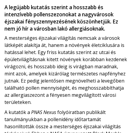
A legújabb kutatás szerint a hosszabb és
intenzívebb pollenszezonokat a nagyvárosok
éjszakai fényszennyezésének köszönhetjük. Ez
nem jó hír a városban lakó allergiásoknak.
A mesterséges éjszakai világítás nemcsak a városok
látképét alakítja át, hanem a növények életciklusára is
hatással lehet. Egy friss kutatás szerint az utcai és
épületvilágításnak kitett növények korábban kezdenek
virágozni, és hosszabb ideig is virágban maradnak,
mint azok, amelyek kizárólag természetes napfényhez
jutnak. Ez pedig jelentősen megnövelheti a levegőben
található pollen mennyiségét, és meghosszabbíthatja
az allergiaszezont a fényesen megvilágított városi
területeken.
A kutatók a
PNAS Nexus
folyóiratban publikált
tanulmányukban a pollenidény időtartamát
hasonlították össze a mesterséges éjszakai világítás