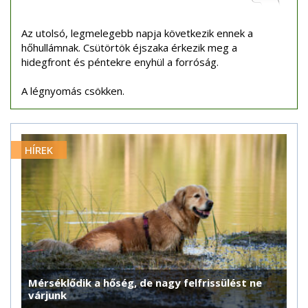
Az utolsó, legmelegebb napja következik ennek a
hőhullámnak. Csütörtök éjszaka érkezik meg a
hidegfront és péntekre enyhül a forróság.
A légnyomás csökken.
HÍREK
Mérséklődik a hőség, de nagy felfrissülést ne
várjunk