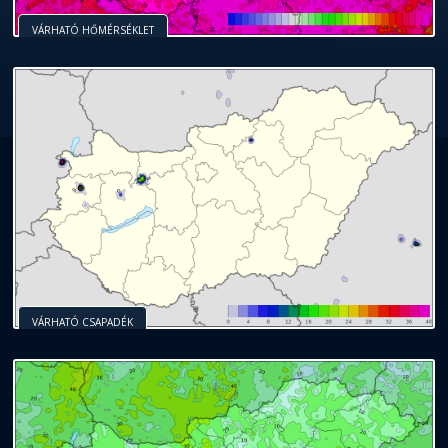
VÁRHATÓ HŐMÉRSÉKLET
VÁRHATÓ CSAPADÉK