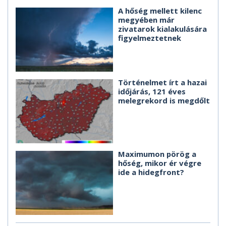
A hőség mellett kilenc
megyében már
zivatarok kialakulására
figyelmeztetnek
Történelmet írt a hazai
időjárás, 121 éves
melegrekord is megdőlt
Maximumon pörög a
hőség, mikor ér végre
ide a hidegfront?