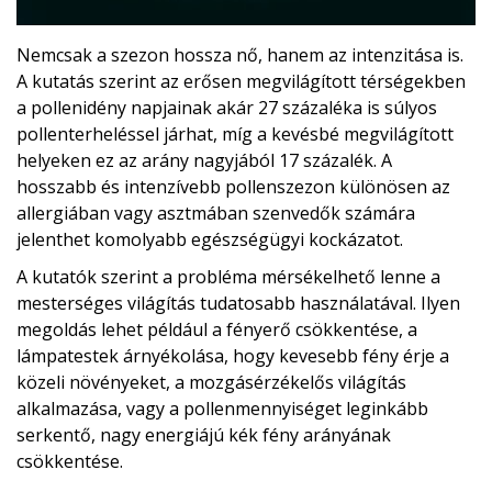
Nemcsak a szezon hossza nő, hanem az intenzitása is.
A kutatás szerint az erősen megvilágított térségekben
a pollenidény napjainak akár 27 százaléka is súlyos
pollenterheléssel járhat, míg a kevésbé megvilágított
helyeken ez az arány nagyjából 17 százalék. A
hosszabb és intenzívebb pollenszezon különösen az
allergiában vagy asztmában szenvedők számára
jelenthet komolyabb egészségügyi kockázatot.
A kutatók szerint a probléma mérsékelhető lenne a
mesterséges világítás tudatosabb használatával. Ilyen
megoldás lehet például a fényerő csökkentése, a
lámpatestek árnyékolása, hogy kevesebb fény érje a
közeli növényeket, a mozgásérzékelős világítás
alkalmazása, vagy a pollenmennyiséget leginkább
serkentő, nagy energiájú kék fény arányának
csökkentése.