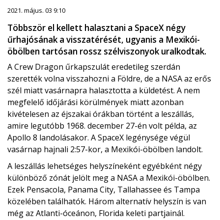
2021. május. 03 9:10
Többször el kellett halasztani a SpaceX négy
űrhajósának a visszatérését, ugyanis a Mexikói-
öbölben tartósan rossz szélviszonyok uralkodtak.
A Crew Dragon űrkapszulát eredetileg szerdán
szerették volna visszahozni a Földre, de a NASA az erős
szél miatt vasárnapra halasztotta a küldetést. A nem
megfelelő időjárási körülmények miatt azonban
kivételesen az éjszakai órákban történt a leszállás,
amire legutóbb 1968. december 27-én volt példa, az
Apollo 8 landolásakor. A SpaceX legénysége végül
vasárnap hajnali 2:57-kor, a Mexikói-öbölben landolt.
A leszállás lehetséges helyszíneként egyébként négy
különböző zónát jelölt meg a NASA a Mexikói-öbölben.
Ezek Pensacola, Panama City, Tallahassee és Tampa
közelében találhatók. Három alternatív helyszín is van
még az Atlanti-óceánon, Florida keleti partjainál.