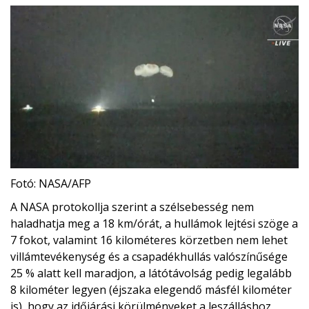
Fotó: NASA/AFP
A NASA protokollja szerint a szélsebesség nem
haladhatja meg a 18 km/órát, a hullámok lejtési szöge a
7 fokot, valamint 16 kilométeres körzetben nem lehet
villámtevékenység és a csapadékhullás valószínűsége
25 % alatt kell maradjon, a látótávolság pedig legalább
8 kilométer legyen (éjszaka elegendő másfél kilométer
is), hogy az időjárási körülményeket a leszálláshoz