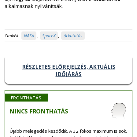
alkalmasnak nyilvánítsák.
Címkék:
NASA
,
SpaceX
,
űrkutatás
RÉSZLETES ELŐREJELZÉS, AKTUÁLIS
IDŐJÁRÁS
FRONTHATÁS
NINCS
FRONTHATÁS
Újabb melegedés kezdődik. A 32 fokos maximum is sok.