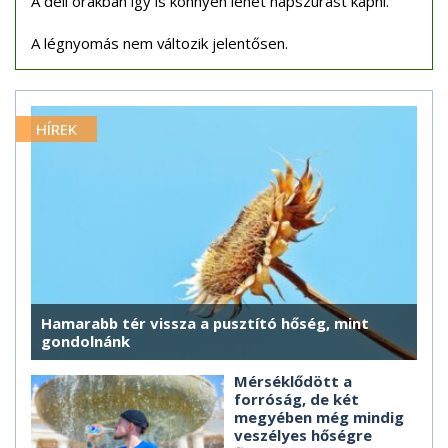
A déli órákban így is könnyen lehet napszúrást kapni.
A légnyomás nem változik jelentősen.
HÍREK
Hamarabb tér vissza a pusztító hőség, mint
gondolnánk
Mérséklődött a
forróság, de két
megyében még mindig
veszélyes hőségre