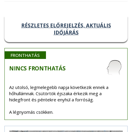
RÉSZLETES ELŐREJELZÉS, AKTUÁLIS
IDŐJÁRÁS
FRONTHATÁS
NINCS
FRONTHATÁS
Az utolsó, legmelegebb napja következik ennek a
hőhullámnak. Csütörtök éjszaka érkezik meg a
hidegfront és péntekre enyhül a forróság.
A légnyomás csökken.