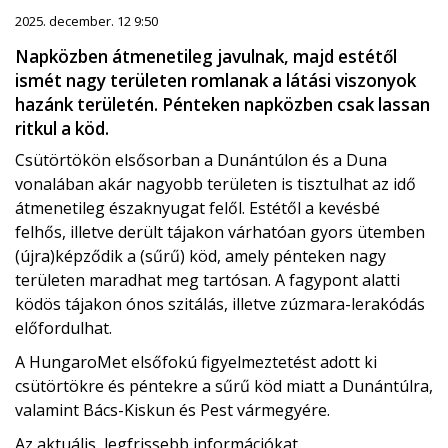
2025. december. 12 9:50
Napközben átmenetileg javulnak, majd estétől
ismét nagy területen romlanak a látási viszonyok
hazánk területén. Pénteken napközben csak lassan
ritkul a köd.
Csütörtökön elsősorban a Dunántúlon és a Duna
vonalában akár nagyobb területen is tisztulhat az idő
átmenetileg északnyugat felől. Estétől a kevésbé
felhős, illetve derült tájakon várhatóan gyors ütemben
(újra)képződik a (sűrű) köd, amely pénteken nagy
területen maradhat meg tartósan. A fagypont alatti
ködös tájakon ónos szitálás, illetve zúzmara-lerakódás
előfordulhat.
A HungaroMet elsőfokú figyelmeztetést adott ki
csütörtökre és péntekre a sűrű köd miatt a Dunántúlra,
valamint Bács-Kiskun és Pest vármegyére.
Az aktuális, legfrissebb információkat