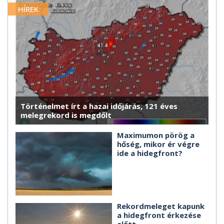
HÍREK
Történelmet írt a hazai időjárás, 121 éves
melegrekord is megdőlt
Maximumon pörög a
hőség, mikor ér végre
ide a hidegfront?
Rekordmeleget kapunk
a hidegfront érkezése
előtt